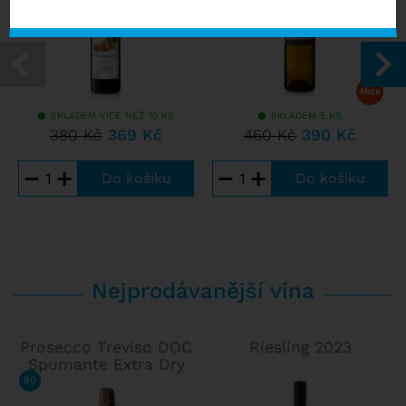
SKLADEM VÍCE NEŽ 10 KS
SKLADEM 5 KS
380 Kč
369 Kč
460 Kč
390 Kč
−
+
−
+
Nejprodávanější vína
Prosecco Treviso DOC
Riesling 2023
Spumante Extra Dry
90
/ 100
FALSTAFF