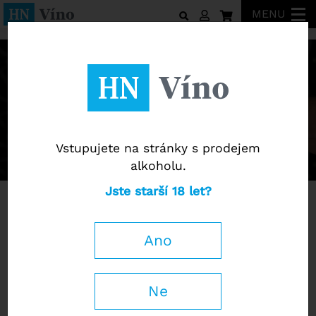
MENU
Vstupujete na stránky s prodejem
alkoholu.
Jste starší 18 let?
Akční nabídka
Ano
Dolcetto di Diano
Chardonnay/Pinot Gris
d'Alba "Costa Fiore"
Velký Sonberk 2018
DOCG 2024
Ne