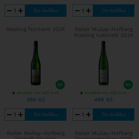
tu pěstují jak Pinot blanc (Rulandské bílé), tak Pinot Gris
−
+
−
+
(Rulandské šedé) a v neposlední řadě také Pinot noir (u
nás známý jako Rulandské modré, v Německu jako
Spätburgunder).
Riesling feinherb 2024
Reiler Mullay-Hofberg
Riesling Kabinett 2024
SKLADEM VÍCE NEŽ 10 KS
SKLADEM VÍCE NEŽ 10 KS
399 Kč
499 Kč
−
+
−
+
Reiler Mullay-Hofberg
Reiler Mullay-Hofberg