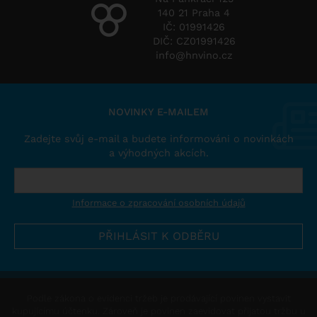
140 21 Praha 4
IČ: 01991426
DIČ: CZ01991426
info@hnvino.cz
NOVINKY E-MAILEM
Zadejte svůj e-mail a budete informováni o novinkách
a výhodných akcích.
Informace o zpracování osobních údajů
Podle zákona o evidenci tržeb je prodávající povinen vystavit
kupujícímu účtenku. Zároveň je povinen zaevidovat přijatou tržbu u