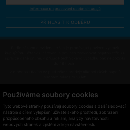
Informace o zpracování osobních údajů
Podle zákona o evidenci tržeb je prodávající povinen vystavit
kupujícímu účtenku. Zároveň je povinen zaevidovat přijatou tržbu u
správce daně online, v případě technického výpadku pak nejpozději
do 48 hodin.
V e-shopu HNvíno.cz platí zákaz prodeje alkoholických nápojů
osobám mladším 18 let.
This site is protected by reCAPTCHA and the Google
Privacy Policy
and
Terms of Service
apply.
Používáme soubory cookies
Změnit nastavení cookies
Tyto webové stránky používají soubory cookies a další sledovací
nástroje s cílem vylepšení uživatelského prostředí, zobrazení
přizpůsobeného obsahu a reklam, analýzy návštěvnosti
webových stránek a zjištění zdroje návštěvnosti.