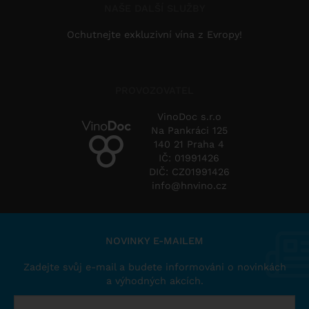
NAŠE DALŠÍ SLUŽBY
Ochutnejte exkluzivní vína z Evropy!
PROVOZOVATEL
VinoDoc s.r.o
Na Pankráci 125
140 21 Praha 4
IČ: 01991426
DIČ: CZ01991426
info@hnvino.cz
NOVINKY E-MAILEM
Zadejte svůj e-mail a budete informováni o novinkách
a výhodných akcích.