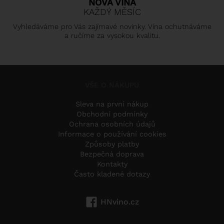
NOVÁ VÍNA
KAŽDÝ MĚSÍC
Vyhledáváme pro Vás zajímavé novinky. Vína ochutnáváme
a ručíme za vysokou kvalitu.
VŠE O NÁKUPU
Sleva na první nákup
Obchodní podmínky
Ochrana osobních údajů
Informace o používání cookies
Způsoby platby
Bezpečná doprava
Kontakty
Často kladené dotazy
HNvino.cz