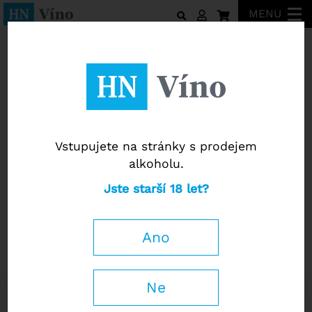
MENU
Tematické balíčky vín
Vstupujete na stránky s prodejem
alkoholu.
Jste starší 18 let?
Tematické balíčky vín
Ochutnávkový set La Valentina,
Ano
3x0,75l
Ne