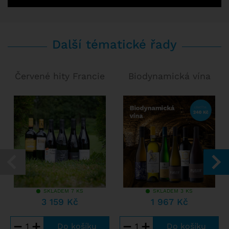
Další tématické řady
Červené hity Francie
Biodynamická vína
SKLADEM 7 KS
SKLADEM 3 KS
3 159 Kč
1 967 Kč
−
+
−
+