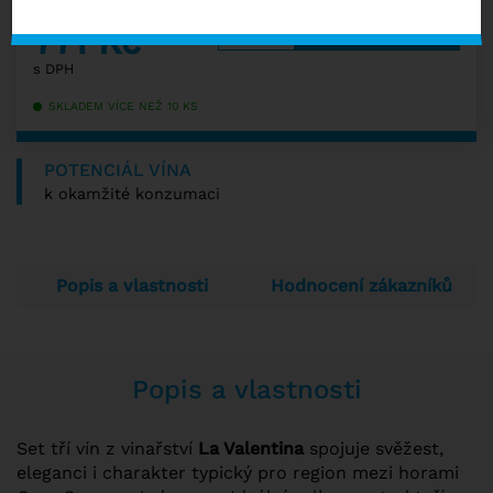
857 Kč
−
+
771
Kč
s DPH
SKLADEM VÍCE NEŽ 10 KS
POTENCIÁL VÍNA
k okamžité konzumaci
Popis a vlastnosti
Hodnocení zákazníků
Popis a vlastnosti
Set tří vín z vinařství
La Valentina
spojuje svěžest,
eleganci i charakter typický pro region mezi horami