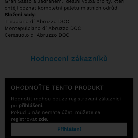
Gran Sasso a Jadranem. Ideální volba pro ty, kteří
chtějí poznat kompletní paletu místních odrůd.
Složení sady:
Trebbiano d´Abruzzo DOC
Montepulciano d´Abruzzo DOC
Cerasuolo d´Abruzzo DOC
Hodnocení zákazníků
OHODNOŤTE TENTO PRODUKT
Hodnotit mohou pouze registrovaní zákazníci
po
přihlášení
.
Pokud u nás nemáte účet, můžete se
registrovat
zde
.
Přihlášení