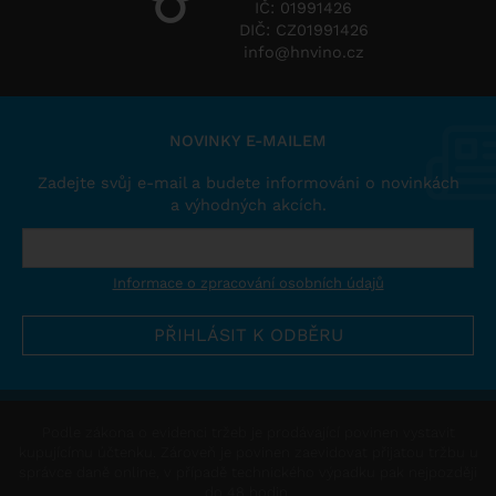
IČ: 01991426
DIČ: CZ01991426
info@hnvino.cz
NOVINKY E-MAILEM
Zadejte svůj e-mail a budete informováni o novinkách
a výhodných akcích.
Informace o zpracování osobních údajů
Podle zákona o evidenci tržeb je prodávající povinen vystavit
kupujícímu účtenku. Zároveň je povinen zaevidovat přijatou tržbu u
správce daně online, v případě technického výpadku pak nejpozději
do 48 hodin.