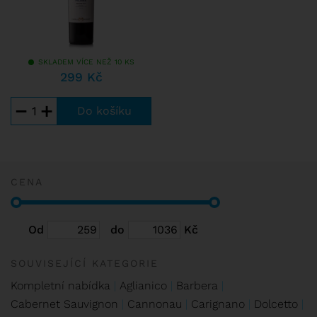
(Synonymum Primitivo: Zinfandel, Vranac, Vranec, Crljenak
Kaštelanski, Tribidrag, P. di Manduria, P. di Gioia, Primativo,
Zagarese, Sagarese...)
SKLADEM VÍCE NEŽ 10 KS
299 Kč
−
+
CENA
Od
do
Kč
SOUVISEJÍCÍ KATEGORIE
Kompletní nabídka
Aglianico
Barbera
Cabernet Sauvignon
Cannonau
Carignano
Dolcetto