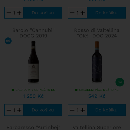
−
+
−
+
Barolo "Cannubi"
Rosso di Valtellina
DOCG 2019
"Olé!" DOC 2024
96
/ 100
WINE ENTHUSIAST
SKLADEM VÍCE NEŽ 10 KS
SKLADEM VÍCE NEŽ 10 KS
1 250 Kč
549 Kč
−
+
−
+
Barbaresco "Autinbej"
Valtellina Superiore