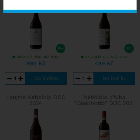
nepřístupná, díky vysokému obsahu tříslovin, který má
naopak příznivý vliv na jeho obrovský potenciál k archivaci,
po níž jako vyzrálá vynikají komplexní vůní lesních plodů,
fialek, tabáku, čokolády, podhoubí a ... samozřejmě lanýžů.
(Syn.: Spanna, Chiavennasca, Picotener, Pugnet...)
SKLADEM VÍCE NEŽ 10 KS
SKLADEM VÍCE NEŽ 10 KS
999 Kč
489 Kč
−
+
−
+
Langhe Nebbiolo DOC
Nebbiolo d'Alba
2024
"Cascinotto" DOC 2021