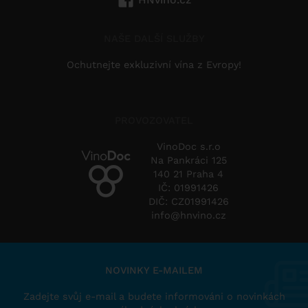
NAŠE DALŠÍ SLUŽBY
Ochutnejte exkluzivní vína z Evropy!
PROVOZOVATEL
VinoDoc s.r.o
Na Pankráci 125
140 21 Praha 4
IČ: 01991426
DIČ: CZ01991426
info@hnvino.cz
NOVINKY E-MAILEM
Zadejte svůj e-mail a budete informováni o novinkách