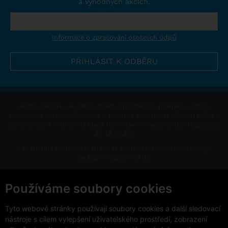
a výhodných akcích.
Informace o zpracování osobních údajů
Podle zákona o evidenci tržeb je prodávající povinen vystavit
kupujícímu účtenku. Zároveň je povinen zaevidovat přijatou tržbu u
správce daně online, v případě technického výpadku pak nejpozději
do 48 hodin.
V e-shopu HNvíno.cz platí zákaz prodeje alkoholických nápojů
osobám mladším 18 let.
This site is protected by reCAPTCHA and the Google
Privacy Policy
and
Terms of Service
apply.
Používáme soubory cookies
Změnit nastavení cookies
Tyto webové stránky používají soubory cookies a další sledovací
nástroje s cílem vylepšení uživatelského prostředí, zobrazení