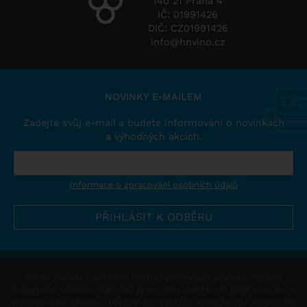
140 21 Praha 4
IČ: 01991426
DIČ: CZ01991426
info@hnvino.cz
NOVINKY E-MAILEM
Zadejte svůj e-mail a budete informováni o novinkách
a výhodných akcích.
Informace o zpracování osobních údajů
Podle zákona o evidenci tržeb je prodávající povinen vystavit
kupujícímu účtenku. Zároveň je povinen zaevidovat přijatou tržbu u
správce daně online, v případě technického výpadku pak nejpozději