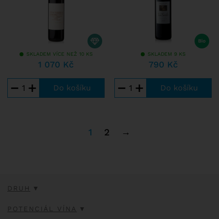
(zde pod zkratkou DOCa). Na charakter místních vín má
vliv výrazná změna teplot během dne a noci, typické jsou
pro region neúrodné půdy a velmi nízké výnosy pohybující
se i na úrovni až 5 hl/ha. Vinice jsou často vysazeny na
strmých terasách. Vína bývají aromaticky poměrně hodně
koncentrovaná, s výraznějším tříslem a typickou
SKLADEM VÍCE NEŽ 10 KS
SKLADEM 9 KS
mineralitou.
1 070 Kč
790 Kč
−
+
−
+
1
2
→
DRUH
POTENCIÁL VÍNA