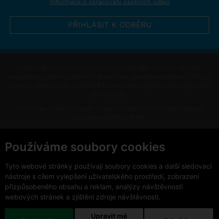
Informace o zpracování osobních údajů
Podle zákona o evidenci tržeb je prodávající povinen vystavit
kupujícímu účtenku. Zároveň je povinen zaevidovat přijatou tržbu u
správce daně online, v případě technického výpadku pak nejpozději
do 48 hodin.
V e-shopu HNvíno.cz platí zákaz prodeje alkoholických nápojů
osobám mladším 18 let.
This site is protected by reCAPTCHA and the Google
Privacy Policy
and
Terms of Service
apply.
Používáme soubory cookies
Změnit nastavení cookies
Tyto webové stránky používají soubory cookies a další sledovací
nástroje s cílem vylepšení uživatelského prostředí, zobrazení
přizpůsobeného obsahu a reklam, analýzy návštěvnosti
webových stránek a zjištění zdroje návštěvnosti.
Upravit mé
Copyright © 2026 VinoDoc s.r.o. Všechna práva vyhrazena.