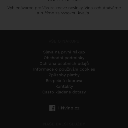
Vyhledáváme pro Vás zajímavé novinky. Vína ochutnáváme
a ručíme za vysokou kvalitu.
VŠE O NÁKUPU
Sleva na první nákup
Obchodní podmínky
Ochrana osobních údajů
Informace o používání cookies
Způsoby platby
Bezpečná doprava
Kontakty
Často kladené dotazy
HNvino.cz
NAŠE DALŠÍ SLUŽBY