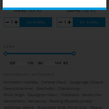
SKLADEM VÍCE NEŽ 10 KS
SKLADEM VÍCE NEŽ 10 KS
179 Kč
149 Kč
230 Kč
138 Kč
−
+
−
+
CENA
Od
do
Kč
SOUVISEJÍCÍ KATEGORIE
Kompletní nabídka
Cortese (Gavi)
Garganega (Soave)
Gewürztraminer
Grechetto
Chardonnay
Pinot Grigio
Sauvignon blanc
Trebbiano
Verdicchio
Vermentino
Vernaccia
Riesling (Ryzlink rýnský)
Veltlínské zelené
Rulandské šedé (Pinot Gris)
Pálava