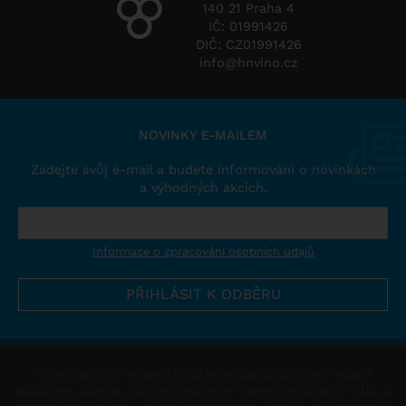
140 21 Praha 4
IČ: 01991426
DIČ: CZ01991426
info@hnvino.cz
NOVINKY E-MAILEM
Zadejte svůj e-mail a budete informováni o novinkách
a výhodných akcích.
Informace o zpracování osobních údajů
Podle zákona o evidenci tržeb je prodávající povinen vystavit
kupujícímu účtenku. Zároveň je povinen zaevidovat přijatou tržbu u