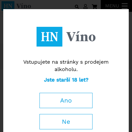
MENU
Víno
Bílá vína
Verdejo
Řadit podle:
Nejprodávanějších
Od nejlevnějšího
Od nejdražšího
Vstupujete na stránky s prodejem
Názvu A-Z
Názvu Z-A
alkoholu.
Verdejo "Caballero De
Veyovis Verdejo 2022
Jste starší 18 let?
Olmedo" Rueda 2021
Ano
Ne