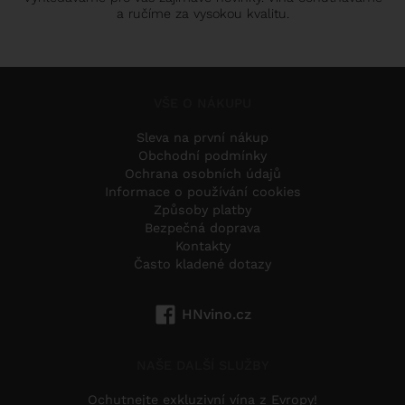
a ručíme za vysokou kvalitu.
VŠE O NÁKUPU
Sleva na první nákup
Obchodní podmínky
Ochrana osobních údajů
Informace o používání cookies
Způsoby platby
Bezpečná doprava
Kontakty
Často kladené dotazy
HNvino.cz
NAŠE DALŠÍ SLUŽBY
Ochutnejte exkluzivní vína z Evropy!