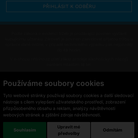
Podle zákona o evidenci tržeb je prodávající povinen vystavit
kupujícímu účtenku. Zároveň je povinen zaevidovat přijatou tržbu u
správce daně online, v případě technického výpadku pak nejpozději
do 48 hodin.
V e-shopu HNvíno.cz platí zákaz prodeje alkoholických nápojů
osobám mladším 18 let.
This site is protected by reCAPTCHA and the Google
Privacy Policy
and
Terms of Service
apply.
Používáme soubory cookies
Změnit nastavení cookies
Tyto webové stránky používají soubory cookies a další sledovací
nástroje s cílem vylepšení uživatelského prostředí, zobrazení
přizpůsobeného obsahu a reklam, analýzy návštěvnosti
webových stránek a zjištění zdroje návštěvnosti.
Upravit mé
Copyright © 2026 VinoDoc s.r.o. Všechna práva vyhrazena.
Souhlasím
Odmítám
předvolby