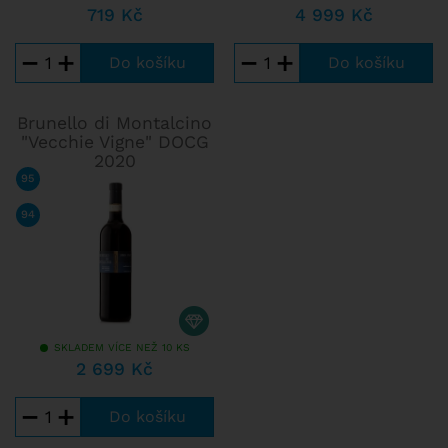
719 Kč
4 999 Kč
−
+
−
+
Brunello di Montalcino
"Vecchie Vigne" DOCG
2020
95
/ 100
RAFFAELE VECCHIONE
94
/ 100
WINE SPECTATOR
SKLADEM VÍCE NEŽ 10 KS
2 699 Kč
−
+