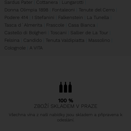
Sardus Pater
Cottanera
Lungarotti
Donna Olimpia 1898
Fontaleoni
Tenute del Cerro
Podere 414
I Stefanini
Falkenstein
La Tunella
Tasca d´Almerita
Frascole
Casa Bianca
Castello di Bolgheri
Toscani
Sallier de La Tour
Felsina
Candido
Tenuta Valdipiatta
Massolino
Colognole
A VITA
100 %
ZBOŽÍ SKLADEM V PRAZE
Všechna vína z naší nabídky jsou skladem a připravena k
odeslání.