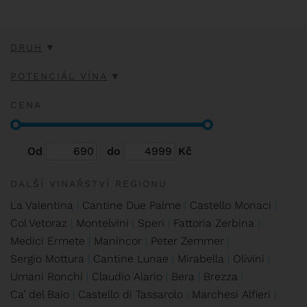
DRUH
POTENCIÁL VÍNA
CENA
Od
do
Kč
DALŠÍ VINAŘSTVÍ REGIONU
La Valentina
Cantine Due Palme
Castello Monaci
Col Vetoraz
Montelvini
Speri
Fattoria Zerbina
Medici Ermete
Manincor
Peter Zemmer
Sergio Mottura
Cantine Lunae
Mirabella
Olivini
Umani Ronchi
Claudio Alario
Bera
Brezza
Ca’ del Baio
Castello di Tassarolo
Marchesi Alfieri