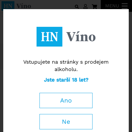
MENU
Víno
Šumivá vína
Sekt
Řadit podle:
Nejprodávanějších
Od nejlevnějšího
Od nejdražšího
Vstupujete na stránky s prodejem
Názvu A-Z
Názvu Z-A
alkoholu.
Reiler Mullay-Hofberg
Blanc de Noir Sekt
Jste starší 18 let?
Riesling Brut Sekt 2022
2020
Ano
Ne