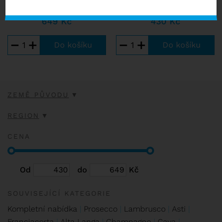
SKLADEM VÍCE NEŽ 10 KS
SKLADEM VÍCE NEŽ 10 KS
649 Kč
430 Kč
−
+
−
+
ZEMĚ PŮVODU
REGION
CENA
Od
do
Kč
SOUVISEJÍCÍ KATEGORIE
Kompletní nabídka
Prosecco
Lambrusco
Asti
Franciacorta
Alta Langa
Champagne
Cava