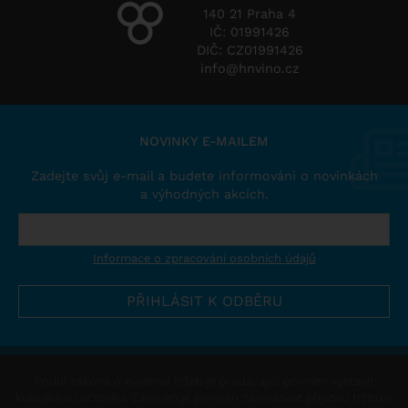
140 21 Praha 4
IČ: 01991426
DIČ: CZ01991426
info@hnvino.cz
NOVINKY E-MAILEM
Zadejte svůj e-mail a budete informováni o novinkách
a výhodných akcích.
Informace o zpracování osobních údajů
Podle zákona o evidenci tržeb je prodávající povinen vystavit
kupujícímu účtenku. Zároveň je povinen zaevidovat přijatou tržbu u