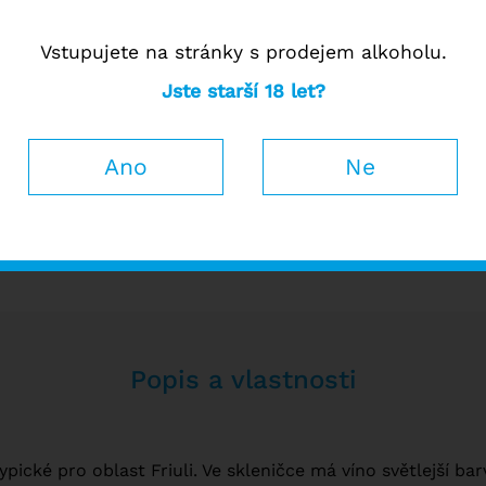
Kup
18 lahví
a ušetři
8 %
7 435
Vstupujete na stránky s prodejem alkoholu.
8 082 Kč
Jste starší 18 let?
Ano
Ne
ti
Ho
Popis a vlastnosti
ypické pro oblast Friuli. Ve skleničce má víno světlejší bar