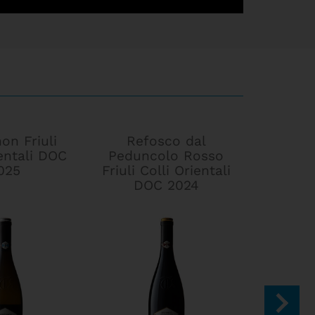
on Friuli
Refosco dal
"Biancos
ientali DOC
Peduncolo Rosso
Colli O
025
Friuli Colli Orientali
DOC 2024
AMES SUCKLING