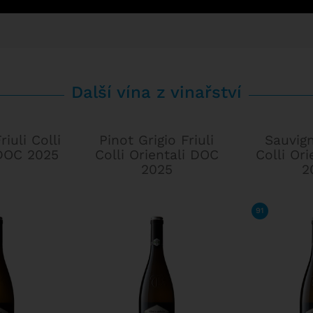
Další vína z vinařství
riuli Colli
Pinot Grigio Friuli
Sauvign
 DOC 2025
Colli Orientali DOC
Colli Or
2025
2
A MARONI
91
/ 100
J
ES SUCKLING