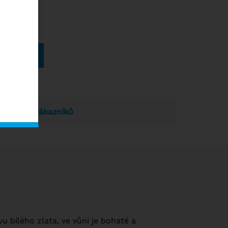
 Kč
dnocení zákazníků
vu bílého zlata, ve vůni je bohaté a