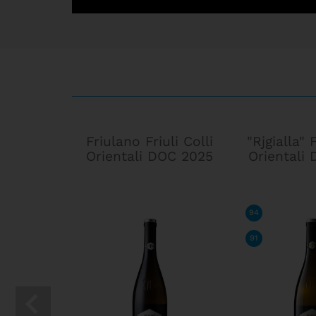
Friulano Friuli Colli
"Rjgialla" F
Orientali DOC 2025
Orientali
94
/ 100
LUC
91
/ 100
JAM