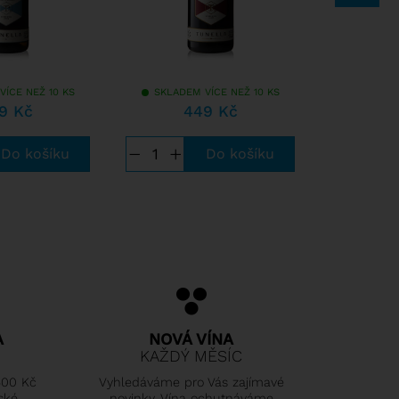
VÍCE NEŽ 10 KS
SKLADEM VÍCE NEŽ 10 KS
SKLADEM
9 Kč
449 Kč
7
−
+
−
+
A
NOVÁ VÍNA
KAŽDÝ MĚSÍC
500 Kč
Vyhledáváme pro Vás zajímavé
ské
novinky. Vína ochutnáváme