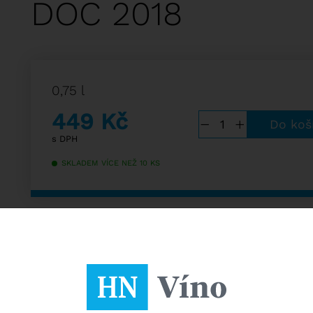
DOC 2018
0,75 l
449
Kč
−
+
s DPH
SKLADEM VÍCE NEŽ 10 KS
Nebo využijte naše množstevní slevy
Kup
6 lahví
a ušetři
4 %
2 586
2 694 Kč
Kup
12 lahví
a ušetři
6 %
5 065
5 388 Kč