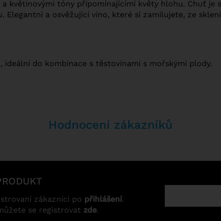
 květinovými tóny připomínajícími květy hlohu. Chuť je 
u. Elegantní a osvěžující víno, které si zamilujete, ze skl
 ideální do kombinace s těstovinami s mořskými plody.
Hodnocení zákazníků
PRODUKT
strovaní zákazníci po
přihlášení
.
můžete se registrovat
zde
.