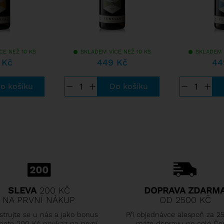
CE NEŽ 10 KS
SKLADEM VÍCE NEŽ 10 KS
SKLADEM 
 Kč
449 Kč
44
−
+
−
+
SLEVA
200 KČ
DOPRAVA ZDARM
NA PRVNÍ NÁKUP
OD 2500 KČ
strujte se u nás a jako bonus
Při objednávce alespoň za 2
nete 200 Kč poukaz na první
máte dopravu po celé Če