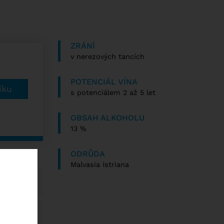
ZRÁNÍ
v nerezových tancích
POTENCIÁL VÍNA
s potenciálem 2 až 5 let
OBSAH ALKOHOLU
13 %
ODRŮDA
Malvasia Istriana
 Kč
 Kč