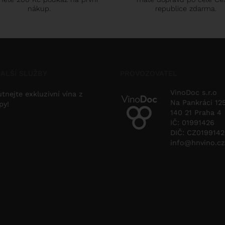
nákup.
republice zdarma.
ALŠÍ SLUŽBY
PROVOZOVATEL
VinoDoc s.r.o
tnejte exkluzivní vína z
Na Pankráci 12
py!
140 21 Praha 4
IČ: 01991426
DIČ: CZ019914
info@hnvino.cz