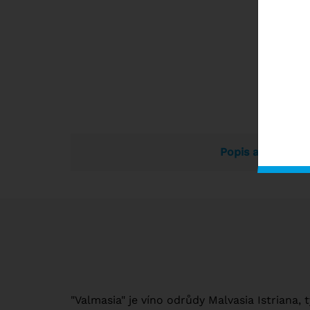
Popis a vlastnos
"Valmasia" je víno odrůdy Malvasia Istriana, t