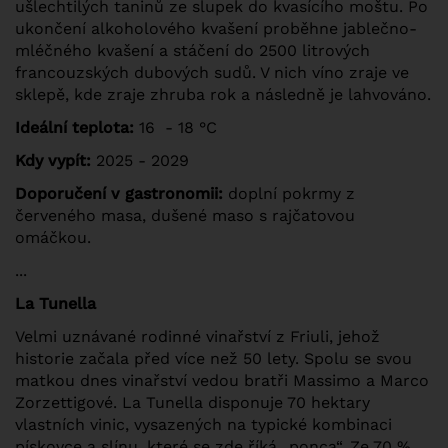
ušlechtilých taninů ze slupek do kvasícího moštu. Po
ukončení alkoholového kvašení proběhne jablečno-
mléčného kvašení a stáčení do 2500 litrových
francouzských dubových sudů. V nich víno zraje ve
sklepě, kde zraje zhruba rok a následně je lahvováno.
Ideální teplota:
16 - 18 °C
Kdy vypít:
2025 - 2029
Doporučení v gastronomii:
doplní pokrmy z
červeného masa, dušené maso s rajčatovou
omáčkou.
...
La Tunella
Velmi uznávané rodinné vinařství z Friuli, jehož
historie začala před více než 50 lety. Spolu se svou
matkou dnes vinařství vedou bratři Massimo a Marco
Zorzettigové. La Tunella disponuje 70 hektary
vlastních vinic, vysazených na typické kombinaci
pískovce a slínu, které se zde říká „ponca“. Ze 70 %