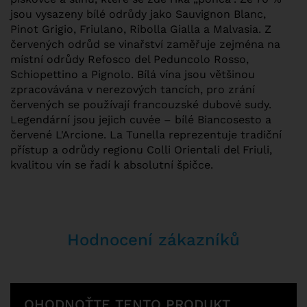
jsou vysazeny bílé odrůdy jako Sauvignon Blanc,
Pinot Grigio, Friulano, Ribolla Gialla a Malvasia. Z
červených odrůd se vinařství zaměřuje zejména na
místní odrůdy Refosco del Peduncolo Rosso,
Schiopettino a Pignolo. Bílá vína jsou většinou
zpracovávána v nerezových tancích, pro zrání
červených se používají francouzské dubové sudy.
Legendární jsou jejich cuvée – bílé Biancosesto a
červené L'Arcione. La Tunella reprezentuje tradiční
přístup a odrůdy regionu Colli Orientali del Friuli,
kvalitou vín se řadí k absolutní špičce.
Hodnocení zákazníků
OHODNOŤTE TENTO PRODUKT