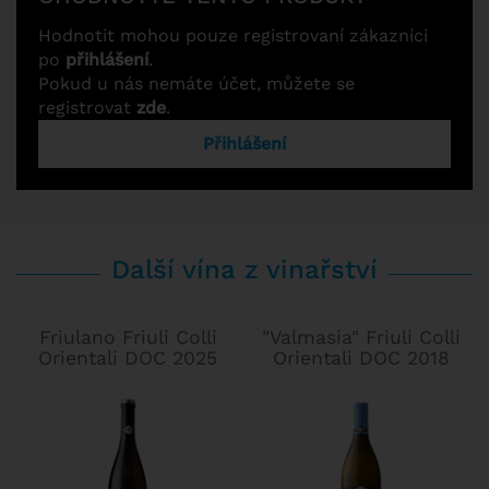
Hodnotit mohou pouze registrovaní zákazníci
po
přihlášení
.
Pokud u nás nemáte účet, můžete se
registrovat
zde
.
Přihlášení
Další vína z vinařství
Friulano Friuli Colli
"Valmasia" Friuli Colli
Orientali DOC 2025
Orientali DOC 2018