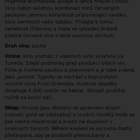
Příjemně aromatické, plnější a lehce hřejivé v chuti.
Víno nabízí svůdnou kombinaci tónů červených
peckovin, jemnou kořenitost připomínající vanilku,
tóny zemitosti nebo tabáku. Přidejte k tomu
sametové třísloviny a máte ve výsledku krásně
pitelné červené víno s delší ovocnou dochutí.
Druh vína:
suché
Vinice:
Víno pochází z vlastních vinic vinařství La
Tunella. Zdejší podmínky přejí produkci bílých vín.
Půda je tvořena opukou a pískovcem a je také známá
jako „ponca“. Typicky se nachází v kopcovitých
vinicích zóny Friuli Orientale. Hustota výsadby
dosahuje 4 500 rostlin na hektar. Sklizeň probíhá
ručně na konci září.
Sklep:
Hrozny jsou sklizeny ve správném stupni
zralosti, poté se odstopkují a rozdrtí. Vzniklý mošt se
pak nechá macerovat a kvasit na slupkách v
ocelových tancích. Během kvašení se surovina často
přečerpává, aby se podpořil přenos barvy a