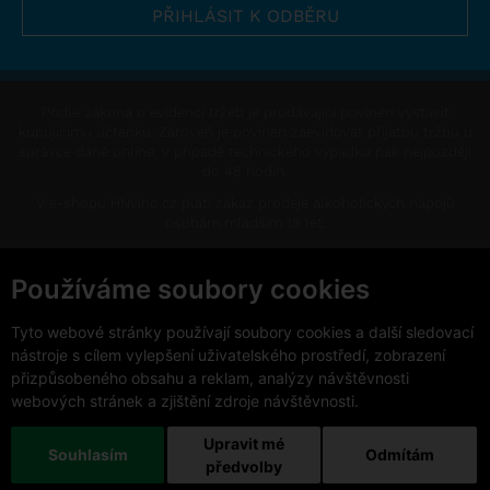
Podle zákona o evidenci tržeb je prodávající povinen vystavit
kupujícímu účtenku. Zároveň je povinen zaevidovat přijatou tržbu u
správce daně online, v případě technického výpadku pak nejpozději
do 48 hodin.
V e-shopu HNvíno.cz platí zákaz prodeje alkoholických nápojů
osobám mladším 18 let.
This site is protected by reCAPTCHA and the Google
Privacy Policy
and
Terms of Service
apply.
Používáme soubory cookies
Změnit nastavení cookies
Tyto webové stránky používají soubory cookies a další sledovací
nástroje s cílem vylepšení uživatelského prostředí, zobrazení
přizpůsobeného obsahu a reklam, analýzy návštěvnosti
webových stránek a zjištění zdroje návštěvnosti.
Upravit mé
Copyright © 2026 VinoDoc s.r.o. Všechna práva vyhrazena.
Souhlasím
Odmítám
předvolby