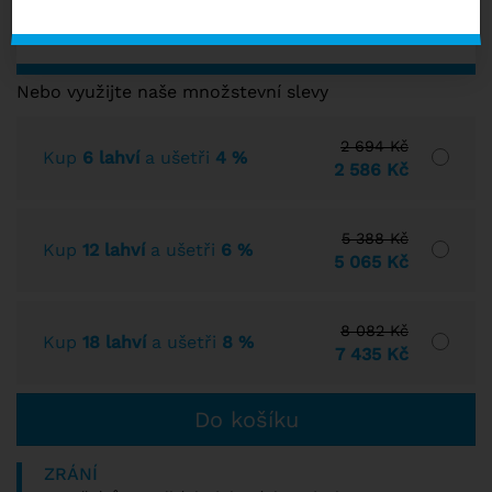
s DPH
SKLADEM VÍCE NEŽ 10 KS
Nebo využijte naše množstevní slevy
2 694 Kč
Kup
6 lahví
a ušetři
4 %
2 586 Kč
5 388 Kč
Kup
12 lahví
a ušetři
6 %
5 065 Kč
8 082 Kč
Kup
18 lahví
a ušetři
8 %
7 435 Kč
ZRÁNÍ