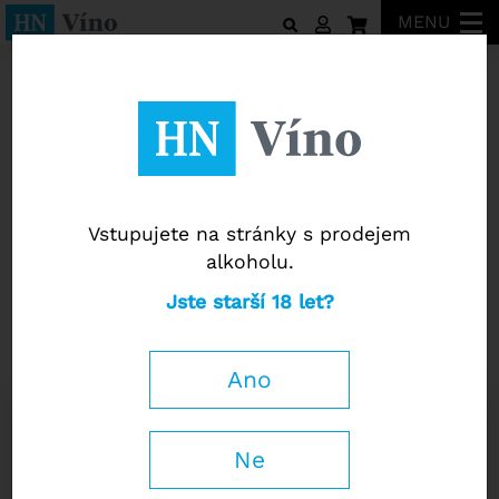
MENU
La Tunella
Vstupujete na stránky s prodejem
alkoholu.
La Tunella
Jste starší 18 let?
Refosco dal Peduncolo Rosso
Friuli Colli Orientali DOC 2024
Ano
0,75 l
Ne
449
Kč
−
+