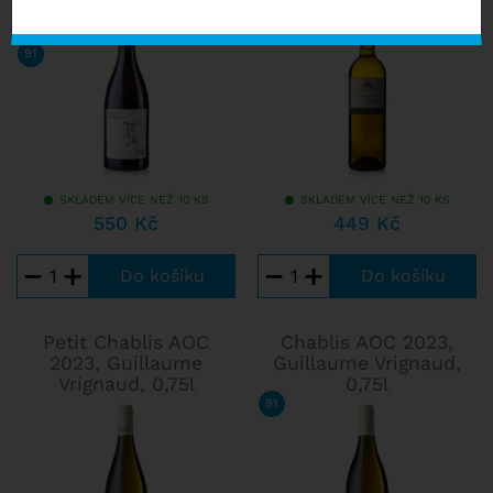
92
/ 100
JAMES SUCKLING
91
/ 100
FALSTAFF
SKLADEM VÍCE NEŽ 10 KS
SKLADEM VÍCE NEŽ 10 KS
550 Kč
449 Kč
−
+
−
+
Petit Chablis AOC
Chablis AOC 2023,
2023, Guillaume
Guillaume Vrignaud,
Vrignaud, 0,75l
0,75l
91
/ 100
TIM ATKIN