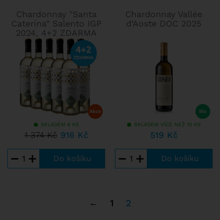
Chardonnay "Santa
Chardonnay Vallée
Caterina" Salento IGP
d'Aoste DOC 2025
2024, 4+2 ZDARMA
SKLADEM 6 KS
SKLADEM VÍCE NEŽ 10 KS
1 374 Kč
916 Kč
519 Kč
−
+
−
+
←
1
2