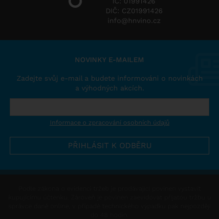
IČ: 01991426
DIČ: CZ01991426
info@hnvino.cz
NOVINKY E-MAILEM
Zadejte svůj e-mail a budete informováni o novinkách
a výhodných akcích.
Informace o zpracování osobních údajů
Podle zákona o evidenci tržeb je prodávající povinen vystavit
kupujícímu účtenku. Zároveň je povinen zaevidovat přijatou tržbu u
správce daně online, v případě technického výpadku pak nejpozději
do 48 hodin.