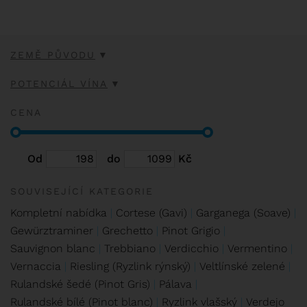
ZEMĚ PŮVODU
POTENCIÁL VÍNA
CENA
Od
do
Kč
SOUVISEJÍCÍ KATEGORIE
Kompletní nabídka
Cortese (Gavi)
Garganega (Soave)
Gewürztraminer
Grechetto
Pinot Grigio
Sauvignon blanc
Trebbiano
Verdicchio
Vermentino
Vernaccia
Riesling (Ryzlink rýnský)
Veltlínské zelené
Rulandské šedé (Pinot Gris)
Pálava
Rulandské bílé (Pinot blanc)
Ryzlink vlašský
Verdejo