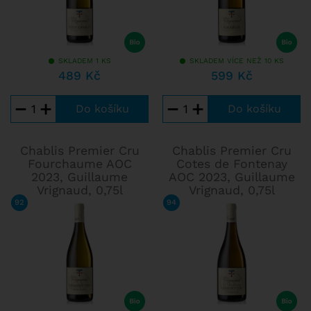
SKLADEM 1 KS
SKLADEM VÍCE NEŽ 10 KS
489 Kč
599 Kč
−
+
−
+
Chablis Premier Cru
Chablis Premier Cru
Fourchaume AOC
Cotes de Fontenay
2023, Guillaume
AOC 2023, Guillaume
Vrignaud, 0,75l
Vrignaud, 0,75l
92
/ 100
TIM ATKIN
94
/ 100
TIM ATKIN