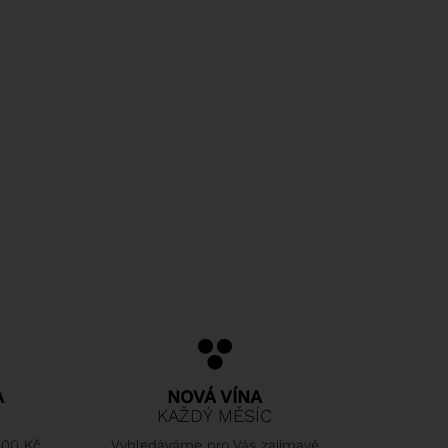
A
NOVÁ VÍNA
KAŽDÝ MĚSÍC
500 Kč
Vyhledáváme pro Vás zajímavé