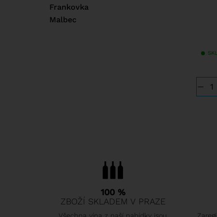
Frankovka
Malbec
SK
−
100 %
ZBOŽÍ SKLADEM V PRAZE
Všechna vína z naší nabídky jsou
Zaregi