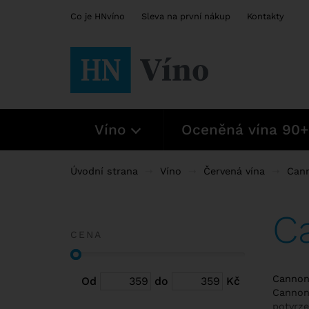
Co je HNvíno
Sleva na první nákup
Kontakty
Víno
Oceněná vína 90+
Úvodní strana
Víno
Červená vína
Can
C
CENA
Cannona
Od
do
Kč
Cannona
potvrze