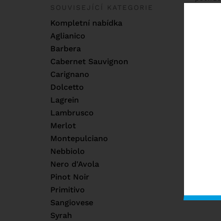
SOUVISEJÍCÍ KATEGORIE
malé vý
Kompletní nabídka
Nejvýzn
Aglianico
typicky
k dlouh
Barbera
Cabernet Sauvignon
Carignano
Dolcetto
Lagrein
C
Lambrusco
Sar
Merlot
Montepulciano
Nebbiolo
Nero d'Avola
Pinot Noir
Primitivo
Sangiovese
Syrah