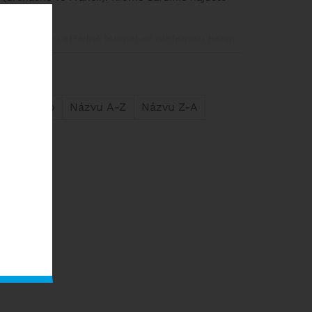
jí většinou středně intenzivní rubínovou barvu,
o koření a bylinek. Až na výjimky nejsou určena
ování.
ejdražšího
Názvu A-Z
Názvu Z-A