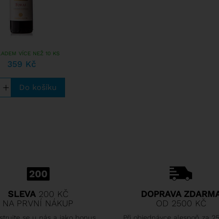
LADEM VÍCE NEŽ 10 KS
359 Kč
+
SLEVA
200 KČ
DOPRAVA ZDARM
NA PRVNÍ NÁKUP
OD 2500 KČ
strujte se u nás a jako bonus
Při objednávce alespoň za 2