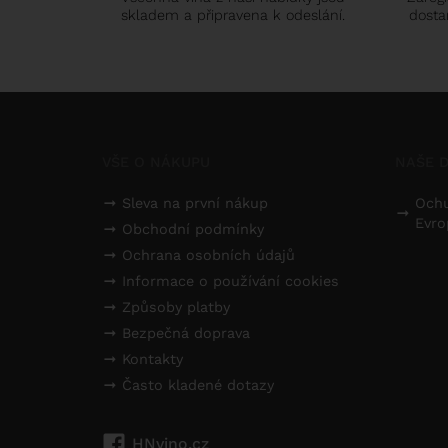
skladem a připravena k odeslání.
dosta
VŠE O NÁKUPU
NAŠE D
Sleva na první nákup
Ochu
Evro
Obchodní podmínky
Ochrana osobních údajů
Informace o používání cookies
Způsoby platby
Bezpečná doprava
Kontakty
Často kladené dotazy
HNvino.cz