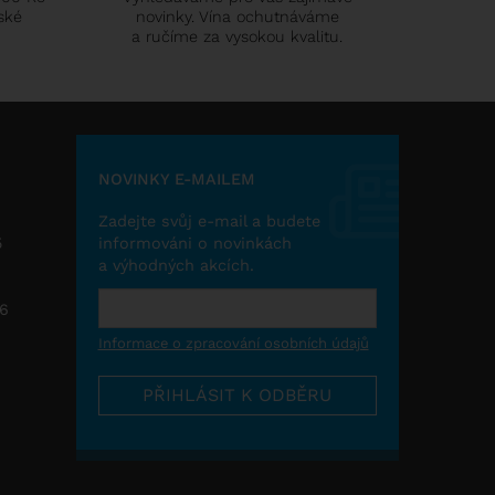
ské
novinky. Vína ochutnáváme
a ručíme za vysokou kvalitu.
NOVINKY E-MAILEM
Zadejte svůj e-mail a budete
5
informováni o novinkách
a výhodných akcích.
26
Informace o zpracování osobních údajů