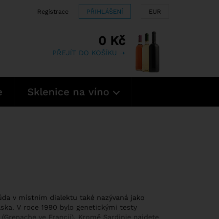
Registrace
PŘIHLÁŠENÍ
EUR
0 Kč
PŘEJÍT DO KOŠÍKU ➝
e
Sklenice na víno
ůda v místním dialektu také nazývaná jako
ska. V roce 1990 bylo genetickými testy
Grenache ve Francii). Kromě Sardinie najdete