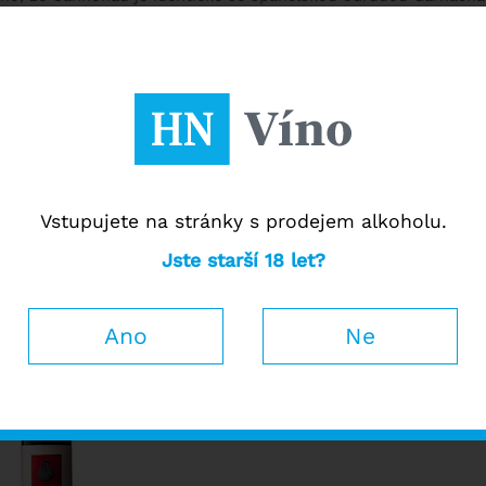
sadby Cannonau také v Umbrii, Toskánsku nebo Benátsku.
amnější víno odrůdy je DOC Cannonau di Sardegna. Tato vína ma
 disponují tóny červených květin, zralého ovoce, středomořskéh
Více informací ↓
é archivaci, nejlépe chutnají s odstupem několika let od nalahv
Nejprodávanějších
Od nejlevnějšího
Od n
Řadit podle:
Vstupujete na stránky s prodejem alkoholu.
annonau di
Jste starší 18 let?
degna "Foras"
DOC 2024
Ano
Ne