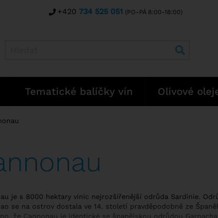
+420
734 525 051
(PO-PÁ 8:00-18:00)
Tematické balíčky vín
Olivové olej
nonau
annonau
u je s 8000 hektary vinic nejrozšířenější odrůda Sardinie. Odr
o se na ostrov dostala ve 14. století pravděpodobně ze Španěl
no, že Cannonau je identické se španělskou odrůdou Garnacha (