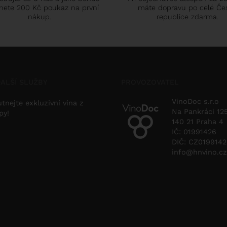
nete 200 Kč poukaz na první
máte dopravu po celé Če
nákup.
republice zdarma.
ALŠÍ SLUŽBY
PROVOZOVATEL
VinoDoc s.r.o
tnejte exkluzivní vína z
Na Pankráci 12
py!
140 21 Praha 4
IČ: 01991426
DIČ: CZ019914
info@hnvino.cz