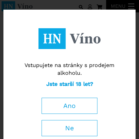
MENU
Tematické balíčky vín
Vstupujete na stránky s prodejem
alkoholu.
Tematické balíčky vín
Jste starší 18 let?
Zkušební balíček - červená vína
Ano
1 560
Kč
−
+
Ne
s DPH