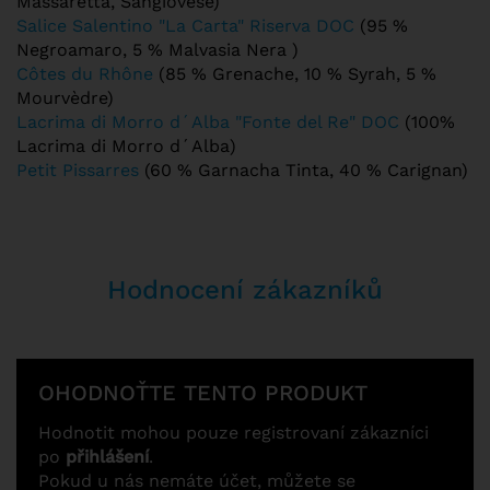
Massaretta, Sangiovese)
Salice Salentino "La Carta" Riserva DOC
(95 %
Negroamaro, 5 % Malvasia Nera )
Côtes du Rhône
(85 % Grenache, 10 % Syrah, 5 %
Mourvèdre)
Lacrima di Morro d´Alba "Fonte del Re" DOC
(100%
Lacrima di Morro d´Alba)
Petit Pissarres
(60 % Garnacha Tinta, 40 % Carignan)
Hodnocení zákazníků
OHODNOŤTE TENTO PRODUKT
Hodnotit mohou pouze registrovaní zákazníci
po
přihlášení
.
Pokud u nás nemáte účet, můžete se