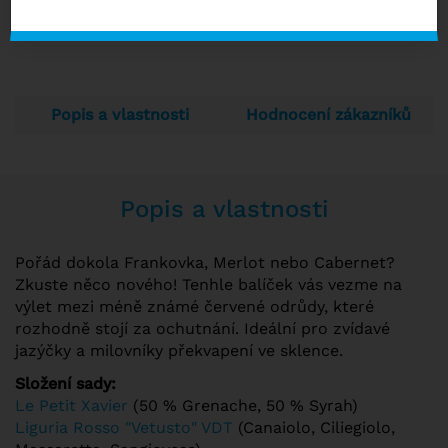
NENÍ SKLADEM
Popis a vlastnosti
Hodnocení zákazníků
Popis a vlastnosti
Pořád dokola Frankovka, Merlot nebo Cabernet?
Zkuste něco nového! Tenhle balíček vás vezme na
výlet mezi méně známé červené odrůdy, které
rozhodně stojí za ochutnání. Ideální pro zvídavé
jazýčky a milovníky překvapení ve sklence.
Složení sady:
Le Petit Xavier
(50 % Grenache, 50 % Syrah)
Liguria Rosso "Vetusto" VDT
(Canaiolo, Ciliegiolo,