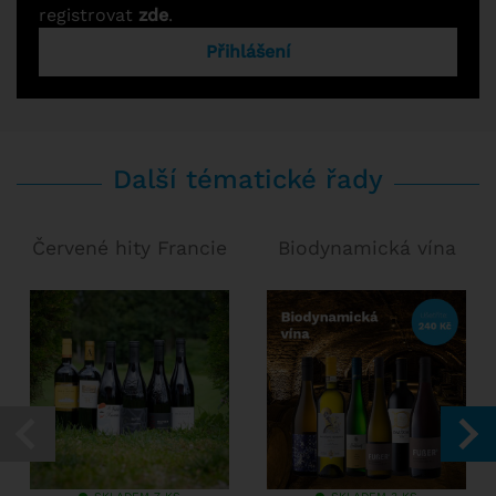
registrovat
zde
.
Přihlášení
Další tématické řady
Červené hity Francie
Biodynamická vína