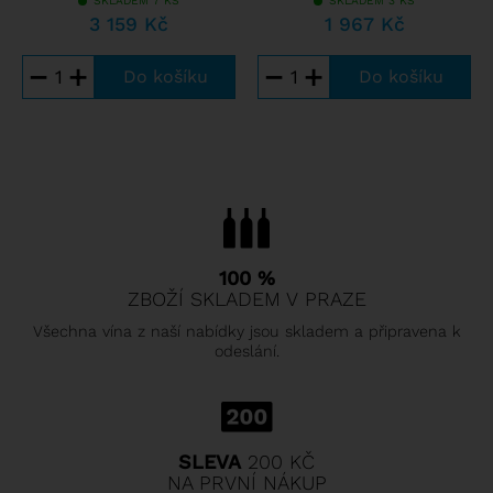
SKLADEM 7 KS
SKLADEM 3 KS
3 159 Kč
1 967 Kč
−
+
−
+
100 %
ZBOŽÍ SKLADEM V PRAZE
Všechna vína z naší nabídky jsou skladem a připravena k
odeslání.
SLEVA
200 KČ
NA PRVNÍ NÁKUP