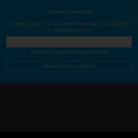
NOVINKY E-MAILEM
Zadejte svůj e-mail a budete informováni o novinkách
a výhodných akcích.
Informace o zpracování osobních údajů
Podle zákona o evidenci tržeb je prodávající povinen vystavit
kupujícímu účtenku. Zároveň je povinen zaevidovat přijatou tržbu u
správce daně online, v případě technického výpadku pak nejpozději
do 48 hodin.
V e-shopu HNvíno.cz platí zákaz prodeje alkoholických nápojů
osobám mladším 18 let.
This site is protected by reCAPTCHA and the Google
Privacy Policy