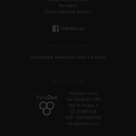
Kontakty
Často kladené dotazy
HNvino.cz
NAŠE DALŠÍ SLUŽBY
Ochutnejte exkluzivní vína z Evropy!
PROVOZOVATEL
VinoDoc s.r.o
Na Pankráci 125
140 21 Praha 4
IČ: 01991426
DIČ: CZ01991426
info@hnvino.cz