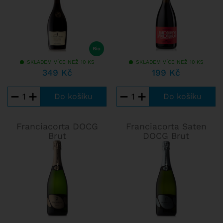
Champagne, protože je založen na odrůdách Chardonnay
a Pinot Noir. Každá z uvedených apelací má svá specifická
pravidla pro výrobu šumivých vín, všechny ale garantují
podobné kvalitativní parametry vín, jako je ruční sběr
hroznů, redukce výnosů nebo minimální doba stárnutí vín
v láhvi.
SKLADEM VÍCE NEŽ 10 KS
SKLADEM VÍCE NEŽ 10 KS
Cava
349 Kč
199 Kč
Cava je označení pro nejoblíbenější španělské šumivé víno.
−
+
−
+
Tradice výroby Cavy je stará zhruba 150 let a je pevně
spojena s Katalánskem, potažmo regionem Penedès.
Specifický charakter vín Cava určuje klima a terroir této
Franciacorta DOCG
Franciacorta Saten
vinařské oblasti a samozřejmě také tradiční kombinace
Brut
DOCG Brut
místních odrůd. Celá zóna disponuje 38 000 hektary vinic,
o které se dělí více než 6000 pěstitelů. Ročně nalahvují
zhruba 215 - 250 milionů lahví Cavy. Nejčastěji tvoří víno
Cava kombinace tří odrůd Macabeo, Parellada a Xarel-lo. V
některých vínech pak najdete i některé další odrůdy. Cava
je nejčastěji lahvována jako Brut nebo Extra Brut. Mladá
Cava bývá v chuti lehčí, na patře ucítíte tóny bílých květů a
ovoce jako je zelené jablko nebo hrušku. Víno je ideální
pro párování se všemi druhy aperitivů, salátů, lehkých