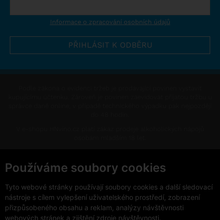
Informace o zpracování osobních údajů
Podle zákona o evidenci tržeb je prodávající povinen vystavit
kupujícímu účtenku. Zároveň je povinen zaevidovat přijatou tržbu u
správce daně online, v případě technického výpadku pak nejpozději
do 48 hodin.
V e-shopu HNvíno.cz platí zákaz prodeje alkoholických nápojů
osobám mladším 18 let.
This site is protected by reCAPTCHA and the Google
Privacy Policy
and
Terms of Service
apply.
Používáme soubory cookies
Změnit nastavení cookies
Tyto webové stránky používají soubory cookies a další sledovací
nástroje s cílem vylepšení uživatelského prostředí, zobrazení
přizpůsobeného obsahu a reklam, analýzy návštěvnosti
webových stránek a zjištění zdroje návštěvnosti.