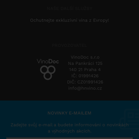
NAŠE DALŠÍ SLUŽBY
Ochutnejte exkluzivní vína z Evropy!
PROVOZOVATEL
VinoDoc s.r.o
Na Pankráci 125
140 21 Praha 4
IČ: 01991426
DIČ: CZ01991426
info@hnvino.cz
NOVINKY E-MAILEM
Zadejte svůj e-mail a budete informováni o novinkách
a výhodných akcích.