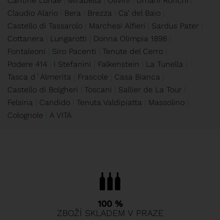
Cantine Lunae
Mirabella
Olivini
Umani Ronchi
Claudio Alario
Bera
Brezza
Ca’ del Baio
Castello di Tassarolo
Marchesi Alfieri
Sardus Pater
Cottanera
Lungarotti
Donna Olimpia 1898
Fontaleoni
Siro Pacenti
Tenute del Cerro
Podere 414
I Stefanini
Falkenstein
La Tunella
Tasca d´Almerita
Frascole
Casa Bianca
Castello di Bolgheri
Toscani
Sallier de La Tour
Felsina
Candido
Tenuta Valdipiatta
Massolino
Colognole
A VITA
100 %
ZBOŽÍ SKLADEM V PRAZE