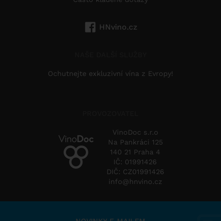
HNvino.cz
NAŠE DALŠÍ SLUŽBY
Ochutnejte exkluzivní vína z Evropy!
PROVOZOVATEL
VinoDoc s.r.o
Na Pankráci 125
140 21 Praha 4
IČ: 01991426
DIČ: CZ01991426
info@hnvino.cz