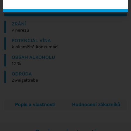
NENÍ SKLADEM
ZRÁNÍ
v nerezu
POTENCIÁL VÍNA
k okamžité konzumaci
OBSAH ALKOHOLU
12 %
ODRŮDA
Zweigeltrebe
Popis a vlastnosti
Hodnocení zákazníků