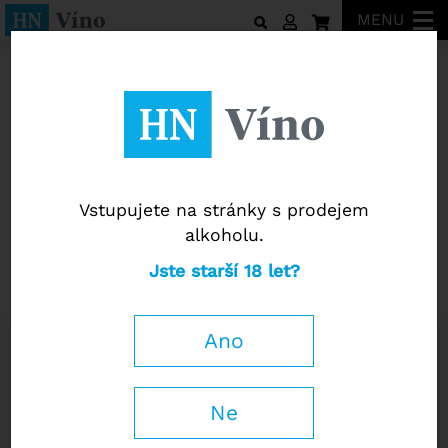
MENU
Weingut Türk
Vstupujete na stránky s prodejem
alkoholu.
Weingut Türk
Jste starší 18 let?
Rosé vom Blauen Zweigelt 2021
Ano
0,75 l
330 Kč
−
+
280
Kč
Ne
s DPH