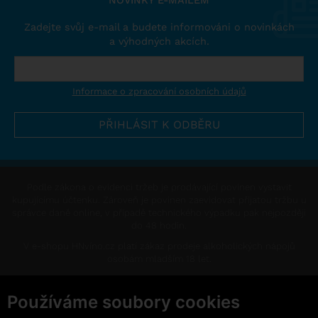
NOVINKY E-MAILEM
Zadejte svůj e-mail a budete informováni o novinkách
a výhodných akcích.
Informace o zpracování osobních údajů
Podle zákona o evidenci tržeb je prodávající povinen vystavit
kupujícímu účtenku. Zároveň je povinen zaevidovat přijatou tržbu u
správce daně online, v případě technického výpadku pak nejpozději
do 48 hodin.
V e-shopu HNvíno.cz platí zákaz prodeje alkoholických nápojů
osobám mladším 18 let.
This site is protected by reCAPTCHA and the Google
Privacy Policy
and
Terms of Service
apply.
Používáme soubory cookies
Změnit nastavení cookies