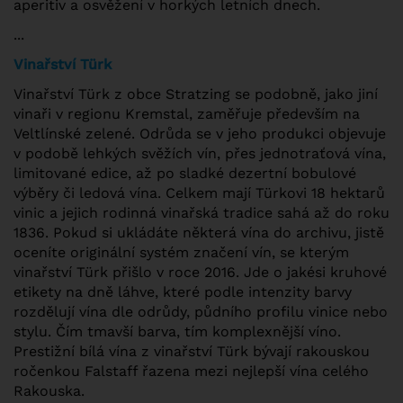
aperitiv a osvěžení v horkých letních dnech.
...
Vinařství Türk
Vinařství Türk z obce Stratzing se podobně, jako jiní
vinaři v regionu Kremstal, zaměřuje především na
Veltlínské zelené. Odrůda se v jeho produkci objevuje
v podobě lehkých svěžích vín, přes jednotraťová vína,
limitované edice, až po sladké dezertní bobulové
výběry či ledová vína. Celkem mají Türkovi 18 hektarů
vinic a jejich rodinná vinařská tradice sahá až do roku
1836. Pokud si ukládáte některá vína do archivu, jistě
oceníte originální systém značení vín, se kterým
vinařství Türk přišlo v roce 2016. Jde o jakési kruhové
etikety na dně láhve, které podle intenzity barvy
rozdělují vína dle odrůdy, půdního profilu vinice nebo
stylu. Čím tmavší barva, tím komplexnější víno.
Prestižní bílá vína z vinařství Türk bývají rakouskou
ročenkou Falstaff řazena mezi nejlepší vína celého
Rakouska.