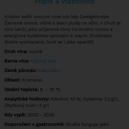
Popis a vlastnosti
Krásné svěží ovocné rosé odrůdy Zweigeltrebe.
Červené ovoce, višně a lesní plody ve vůni, v chuti je
víno lehčí, jeho příjemné tóny čerstvého ovoce a
energická kyselinka vybízející k napití. Podávejte
dobře vychlazené, hodí se i jako aperitif.
Druh vína:
suché
Barva vína:
růžové víno
Země původu:
Rakousko
Oblast:
Kremstal
Ideální teplota:
8 - 10 °C
Analytické hodnoty:
Alkohol: 12 %; Kyselina: 7,3 g/l;
Zbytkový cukr: 4 g/l
Kdy vypít:
2022 - 2025
Doporučení v gastronomii:
Skvěle funguje jako