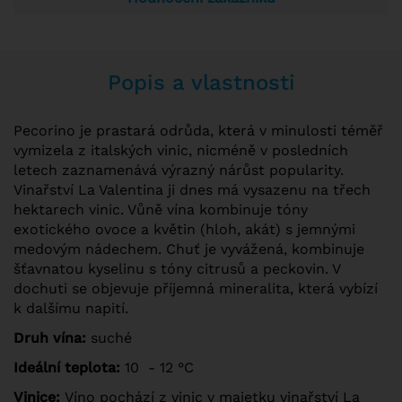
Popis a vlastnosti
Pecorino je prastará odrůda, která v minulosti téměř
vymizela z italských vinic, nicméně v posledních
letech zaznamenává výrazný nárůst popularity.
Vinařství La Valentina ji dnes má vysazenu na třech
hektarech vinic. Vůně vína kombinuje tóny
exotického ovoce a květin (hloh, akát) s jemnými
medovým nádechem. Chuť je vyvážená, kombinuje
šťavnatou kyselinu s tóny citrusů a peckovin. V
dochuti se objevuje příjemná mineralita, která vybízí
k dalšímu napití.
Druh vína:
suché
Ideální teplota:
10 - 12 °C
Vinice:
Víno pochází z vinic v majetku vinařství La