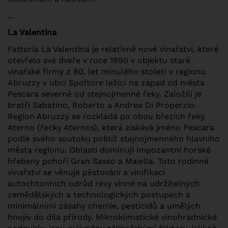
...
La Valentina
Fattoria La Valentina je relativně nové vinařství, které
otevřelo své dveře v roce 1990 v objektu staré
vinařské firmy z 80. let minulého století v regionu
Abruzzy v obci Spoltore ležící na západ od města
Pescara severně od stejnojmenné řeky. Založili je
bratři Sabatino, Roberto a Andrea Di Properzio.
Region Abruzzy se rozkládá po obou březích řeky
Aterno (řecky Aternos), která získává jméno Pescara
podle svého soutoku poblíž stejnojmenného hlavního
města regionu. Oblasti dominují impozantní horské
hřebeny pohoří Gran Sasso a Maiella. Toto rodinné
vinařství se věnuje pěstování a vinifikaci
autochtonních odrůd révy vinné na udržitelných
zemědělských a technologických postupech s
minimálními zásahy chemie, pesticidů a umělých
hnojiv do díla přírody. Mikroklimatické vinohradnické