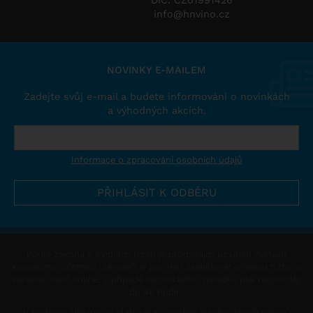
DIČ: CZ01991426
info@hnvino.cz
NOVINKY E-MAILEM
Zadejte svůj e-mail a budete informováni o novinkách
a výhodných akcích.
Informace o zpracování osobních údajů
Podle zákona o evidenci tržeb je prodávající povinen vystavit
kupujícímu účtenku. Zároveň je povinen zaevidovat přijatou tržbu u
správce daně online, v případě technického výpadku pak nejpozději
do 48 hodin.
V e-shopu HNvíno.cz platí zákaz prodeje alkoholických nápojů