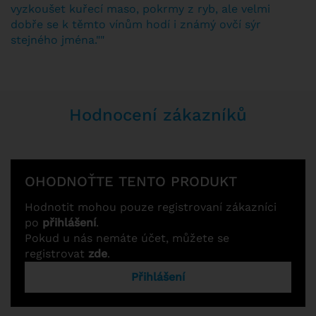
vyzkoušet kuřecí maso, pokrmy z ryb, ale velmi
dobře se k těmto vínům hodí i známý ovčí sýr
stejného jména.""
Hodnocení zákazníků
OHODNOŤTE TENTO PRODUKT
Hodnotit mohou pouze registrovaní zákazníci
po
přihlášení
.
Pokud u nás nemáte účet, můžete se
registrovat
zde
.
Přihlášení