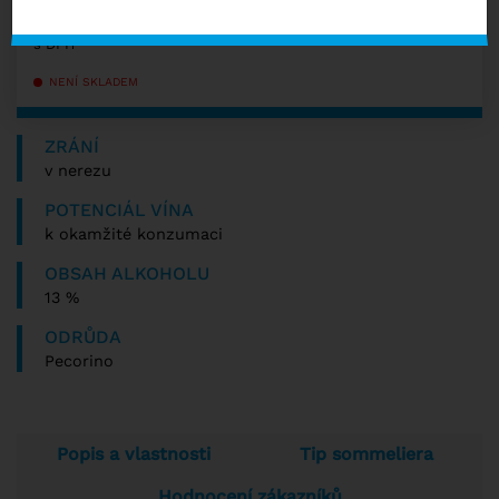
−
+
198
Kč
s DPH
NENÍ SKLADEM
ZRÁNÍ
v nerezu
POTENCIÁL VÍNA
k okamžité konzumaci
OBSAH ALKOHOLU
13 %
ODRŮDA
Pecorino
Popis a vlastnosti
Tip sommeliera
Hodnocení zákazníků