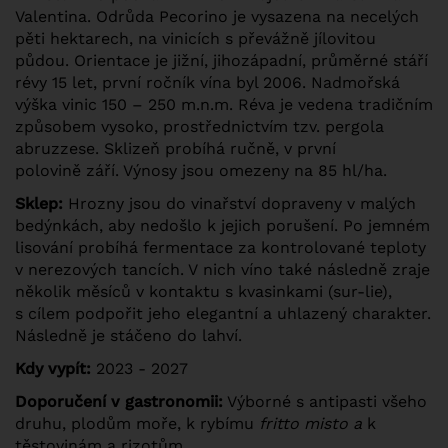
Valentina. Odrůda Pecorino je vysazena na necelých
pěti hektarech, na vinicích s převážně jílovitou
půdou. Orientace je jižní, jihozápadní, průměrné stáří
révy 15 let, první ročník vína byl 2006. Nadmořská
výška vinic 150 – 250 m.n.m. Réva je vedena tradičním
způsobem vysoko, prostřednictvím tzv. pergola
abruzzese. Sklizeň probíhá ručně, v první
polovině září. Výnosy jsou omezeny na 85 hl/ha.
Sklep:
Hrozny jsou do vinařství dopraveny v malých
bedýnkách, aby nedošlo k jejich porušení. Po jemném
lisování probíhá fermentace za kontrolované teploty
v nerezových tancích. V nich víno také následně zraje
několik měsíců v kontaktu s kvasinkami (sur-lie),
s cílem podpořit jeho elegantní a uhlazený charakter.
Následně je stáčeno do lahví.
Kdy vypít:
2023 - 2027
Doporučení v gastronomii:
Výborné s antipasti všeho
druhu, plodům moře, k rybímu
fritto misto a
k
těstovinám a rizotům.