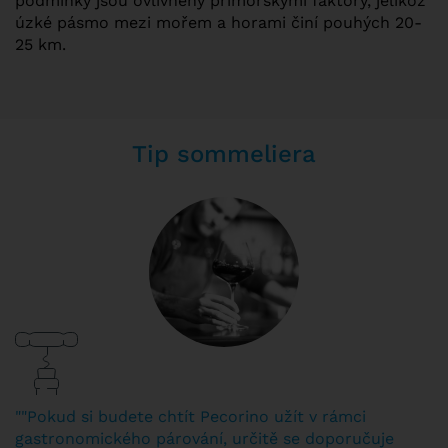
podmínky jsou ovlivněny přímořskými faktory, jelikož
úzké pásmo mezi mořem a horami činí pouhých 20-
25 km.
Tip sommeliera
""Pokud si budete chtít Pecorino užít v rámci
gastronomického párování, určitě se doporučuje