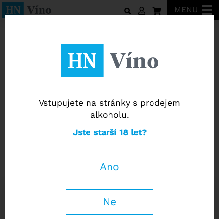
MENU
La Valentina
Vstupujete na stránky s prodejem
alkoholu.
La Valentina
Jste starší 18 let?
Pecorino Colline Pescaresi IGT
2023
Ano
James Suckling
91 / 100
0,75 l
Ne
330 Kč