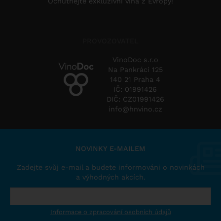
Ochutnejte exkluzivní vína z Evropy!
PROVOZOVATEL
VinoDoc s.r.o
Na Pankráci 125
140 21 Praha 4
IČ: 01991426
DIČ: CZ01991426
info@hnvino.cz
NOVINKY E-MAILEM
Zadejte svůj e-mail a budete informováni o novinkách
a výhodných akcích.
Informace o zpracování osobních údajů