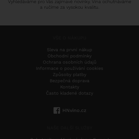
Vyhledáváme pro Vás zajímavé novinky. Vína ochutnáváme
a ručíme za vysokou kvalitu.
VŠE O NÁKUPU
Sleva na první nákup
Obchodní podmínky
Ochrana osobních údajů
Informace o používání cookies
Způsoby platby
Bezpečná doprava
Kontakty
Často kladené dotazy
HNvino.cz
NAŠE DALŠÍ SLUŽBY