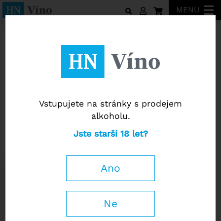
MENU
Tematické balíčky vín
Vstupujete na stránky s prodejem
alkoholu.
Tematické balíčky vín
Jste starší 18 let?
Letní šumivý balíček
Ano
1 570
Kč
−
+
Ne
s DPH