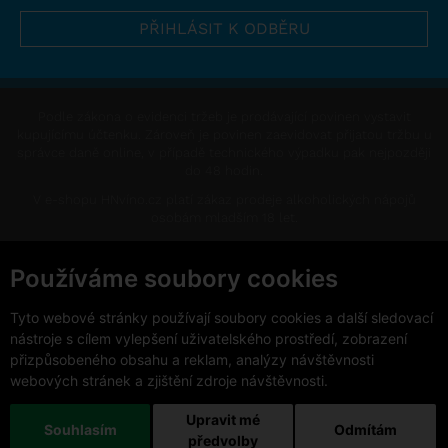
Podle zákona o evidenci tržeb je prodávající povinen vystavit
kupujícímu účtenku. Zároveň je povinen zaevidovat přijatou tržbu u
správce daně online, v případě technického výpadku pak nejpozději
do 48 hodin.
V e-shopu HNvíno.cz platí zákaz prodeje alkoholických nápojů
osobám mladším 18 let.
This site is protected by reCAPTCHA and the Google
Privacy Policy
and
Terms of Service
apply.
Používáme soubory cookies
Změnit nastavení cookies
Tyto webové stránky používají soubory cookies a další sledovací
nástroje s cílem vylepšení uživatelského prostředí, zobrazení
přizpůsobeného obsahu a reklam, analýzy návštěvnosti
webových stránek a zjištění zdroje návštěvnosti.
Upravit mé
Copyright © 2026 VinoDoc s.r.o. Všechna práva vyhrazena.
Souhlasím
Odmítám
předvolby