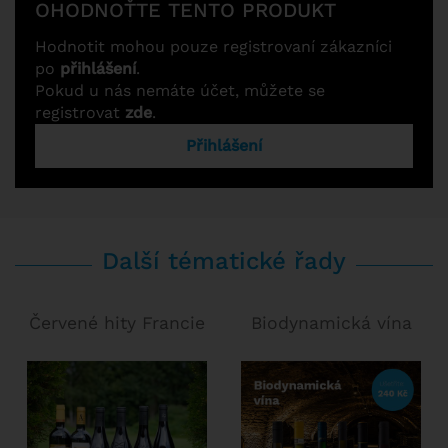
OHODNOŤTE TENTO PRODUKT
Hodnotit mohou pouze registrovaní zákazníci
po
přihlášení
.
Pokud u nás nemáte účet, můžete se
registrovat
zde
.
Přihlášení
Další tématické řady
Červené hity Francie
Biodynamická vína