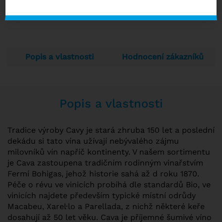
NENÍ SKLADEM
Popis a vlastnosti
Hodnocení zákazníků
Popis a vlastnosti
Tradice výroby Cavy je stará zhruba 150 let a poslední
dekádu si tato vína užívají nebývalého zájmu
milovníků vín napříč kontinenty. V našem sortimentu
je Cava zastoupena tradičním rodinným vinařstvím
Fermí Bohigas, jehož historie sahá až d roku 1870.
Péče o révu ve vinicích probíhá dle standardů Bio, ve
vinicích najdete především typické místní odrůdy
Macabeu, Xarel·lo a Parellada, z nichž některé keře
dosahují až 50 let věku. Cava je příjemné šumivé víno