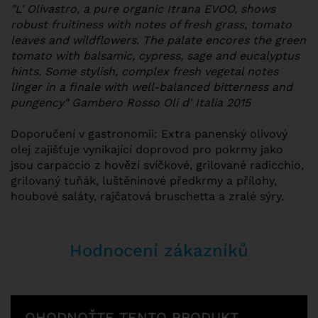
"L' Olivastro, a pure organic Itrana EVOO, shows
robust fruitiness with notes of fresh grass, tomato
leaves and wildflowers. The palate encores the green
tomato with balsamic, cypress, sage and eucalyptus
hints. Some stylish, complex fresh vegetal notes
linger in a finale with well-balanced bitterness and
pungency" Gambero Rosso Oli d' Italia 2015
Doporučení v gastronomii: Extra panenský olivový
olej zajišťuje vynikající doprovod pro pokrmy jako
jsou carpaccio z hovězí svíčkové, grilované radicchio,
grilovaný tuňák, luštěninové předkrmy a přílohy,
houbové saláty, rajčatová bruschetta a zralé sýry.
Hodnocení zákazníků
OHODNOŤTE TENTO PRODUKT