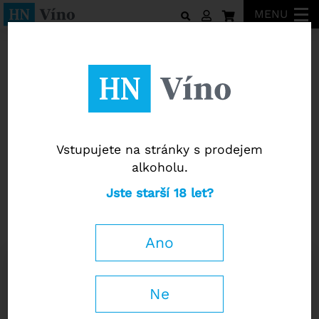
MENU
Olivové oleje
Vstupujete na stránky s prodejem
alkoholu.
Olivové oleje
Jste starší 18 let?
Extra panenský olivový olej
"Olivastro" 2025
Ano
0,5 l
Ne
679
Kč
−
+