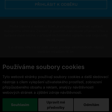
Podle zákona o evidenci tržeb je prodávající povinen vystavit
kupujícímu účtenku. Zároveň je povinen zaevidovat přijatou tržbu u
správce daně online, v případě technického výpadku pak nejpozději
do 48 hodin.
V e-shopu HNvíno.cz platí zákaz prodeje alkoholických nápojů
osobám mladším 18 let.
This site is protected by reCAPTCHA and the Google
Privacy Policy
and
Terms of Service
apply.
Používáme soubory cookies
Změnit nastavení cookies
Tyto webové stránky používají soubory cookies a další sledovací
nástroje s cílem vylepšení uživatelského prostředí, zobrazení
přizpůsobeného obsahu a reklam, analýzy návštěvnosti
webových stránek a zjištění zdroje návštěvnosti.
Upravit mé
Copyright © 2026 VinoDoc s.r.o. Všechna práva vyhrazena.
Souhlasím
Odmítám
předvolby