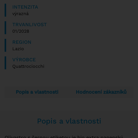
INTENZITA
výrazná
TRVANLIVOST
01/2028
REGION
Lazio
VÝROBCE
Quattrociocchi
Popis a vlastnosti
Hodnocení zákazníků
Popis a vlastnosti
Olivastro s černou etiketou je bio extra panenský