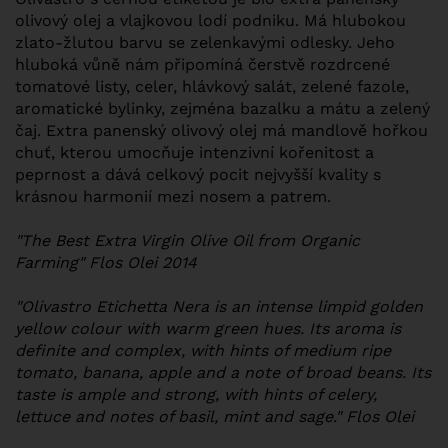
olivový olej a vlajkovou lodí podniku. Má hlubokou
zlato-žlutou barvu se zelenkavými odlesky. Jeho
hluboká vůně nám připomíná čerstvě rozdrcené
tomatové listy, celer, hlávkový salát, zelené fazole,
aromatické bylinky, zejména bazalku a mátu a zelený
čaj. Extra panenský olivový olej má mandlově hořkou
chuť, kterou umocňuje intenzivní kořenitost a
peprnost a dává celkový pocit nejvyšší kvality s
krásnou harmonií mezi nosem a patrem.
"The Best Extra Virgin Olive Oil from Organic
Farming" Flos Olei 2014
"Olivastro Etichetta Nera is an intense limpid golden
yellow colour with warm green hues. Its aroma is
definite and complex, with hints of medium ripe
tomato, banana, apple and a note of broad beans. Its
taste is ample and strong, with hints of celery,
lettuce and notes of basil, mint and sage." Flos Olei