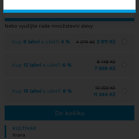
s DPH
SKLADEM VÍCE NEŽ 10 KS
Nebo využijte naše množstevní slevy
Kup
6 lahví
a ušetři
4 %
3 911 Kč
4 074 Kč
8 148 Kč
Kup
12 lahví
a ušetři
6 %
7 659 Kč
12 222 Kč
Kup
18 lahví
a ušetři
8 %
11 244 Kč
KULTIVAR
Itrana