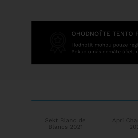
OHODNOŤTE TENTO 
Hodnotit mohou pouze regi
Pokud u nás nemáte účet, 
Sekt Blanc de
Apri Cha
Blancs 2021
20