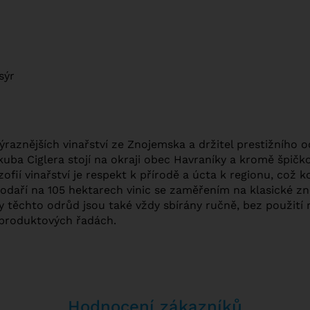
sýr
výraznějších vinařství ze Znojemska a držitel prestižního 
akuba Ciglera stojí na okraji obec Havraníky a kromě špič
ofií vinařství je respekt k přírodě a úcta k regionu, což 
odaří na 105 hektarech vinic se zaměřením na klasické zn
 těchto odrůd jsou také vždy sbírány ručně, bez použití 
 produktových řadách.
Hodnocení zákazníků