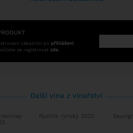
PRODUKT
strovaní zákazníci po
přihlášení
.
můžete se registrovat
zde
.
Další vína z vinařství
rdonnay
Ryzlink rýnský 2022
Sauvig
23