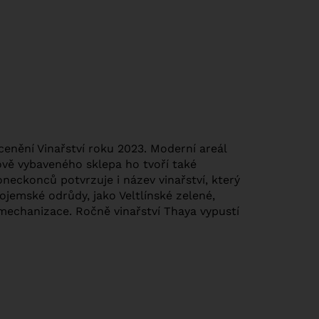
ocenění Vinařství roku 2023. Moderní areál
kově vybaveného sklepa ho tvoří také
koneckonců potvrzuje i název vinařství, který
ojemské odrůdy, jako Veltlínské zelené,
mechanizace. Ročně vinařství Thaya vypustí