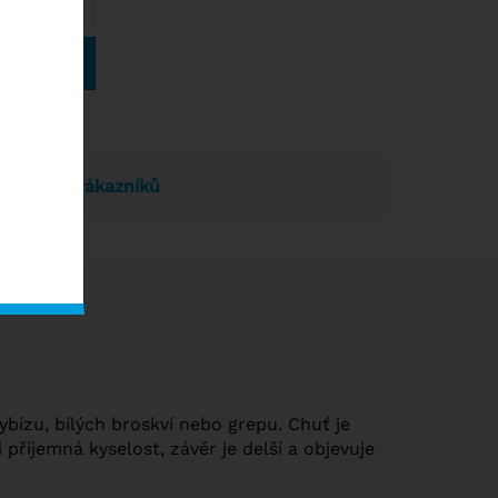
dnocení zákazníků
ybízu, bílých broskví nebo grepu. Chuť je
příjemná kyselost, závěr je delší a objevuje