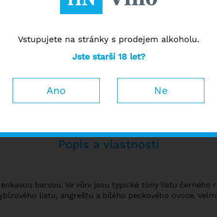
Vstupujete na stránky s prodejem alkoholu.
Jste starší 18 let?
ti
Ho
Ano
Ne
Popis a vlastnosti
elenkavou barvou. Ve vůni jsou typické tóny listu černého r
ybízového listu, angreštu a bílého peckového ovoce. Velmi 