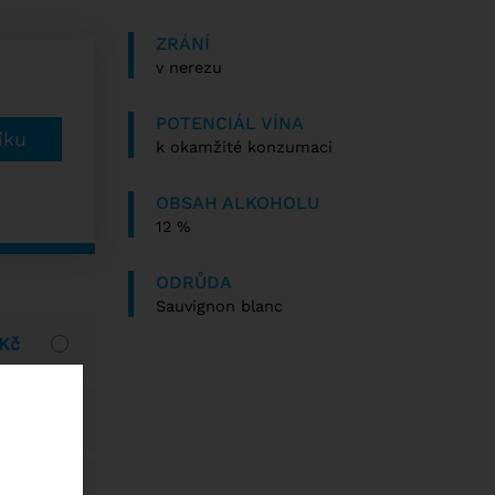
ZRÁNÍ
v nerezu
POTENCIÁL VÍNA
k okamžité konzumaci
OBSAH ALKOHOLU
12 %
ODRŮDA
Sauvignon blanc
 Kč
 Kč
 Kč