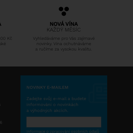
A
NOVÁ VÍNA
KAŽDÝ MĚSÍC
500 Kč
Vyhledáváme pro Vás zajímavé
ské
novinky. Vína ochutnáváme
a ručíme za vysokou kvalitu.
NOVINKY E-MAILEM
Zadejte svůj e-mail a budete
5
informováni o novinkách
a výhodných akcích.
26
Informace o zpracování osobních údajů