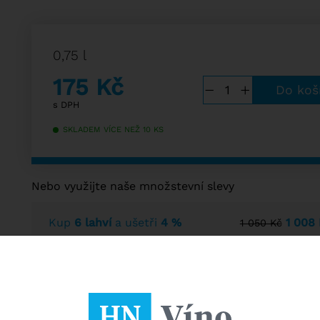
0,75 l
175
Kč
−
+
s DPH
SKLADEM VÍCE NEŽ 10 KS
Nebo využijte naše množstevní slevy
Kup
6 lahví
a ušetři
4 %
1 008
1 050 Kč
Kup
12 lahví
a ušetři
6 %
1 974
2 100 Kč
Kup
18 lahví
a ušetři
8 %
2 898
3 150 Kč