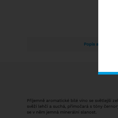
Popis a vlastnos
Příjemně aromatické bílé víno se světlejší z
svěží lehčí a suchá, přímočará s tóny černor
se v něm jemná minerální slanost.