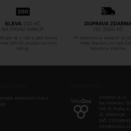
SLEVA
200 KČ
DOPRAVA ZDARM
NA PRVNÍ NÁKUP
OD 2500 KČ
strujte se u nás a jako bonus
Při objednávce alespoň za 2
nete 200 Kč poukaz na první
máte dopravu po celé Če
nákup.
republice zdarma.
ALŠÍ SLUŽBY
PROVOZOVATEL
VinoDoc s.r.o
tnejte exkluzivní vína z
Na Pankráci 12
py!
140 21 Praha 4
IČ: 01991426
DIČ: CZ019914
info@hnvino.cz