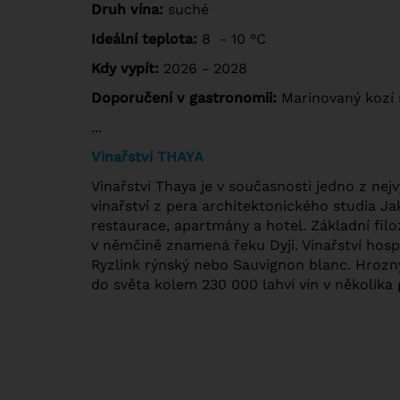
Druh vína:
suché
Ideální teplota:
8 - 10 °C
Kdy vypít:
2026 - 2028
Doporučení v gastronomii:
Marinovaný kozí 
...
Vinařství THAYA
Vinařství Thaya je v současnosti jedno z nej
vinařství z pera architektonického studia J
restaurace, apartmány a hotel. Základní filoz
v němčině znamená řeku Dyji. Vinařství hosp
Ryzlink rýnský nebo Sauvignon blanc. Hrozny
do světa kolem 230 000 lahví vín v několika