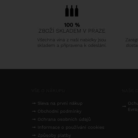
100 %
ZBOŽÍ SKLADEM V PRAZE
Všechna vína z naší nabídky jsou
Zaregi
skladem a připravena k odeslání.
dosta
VŠE O NÁKUPU
NAŠE D
Sleva na první nákup
Ochu
Evro
Obchodní podmínky
Ochrana osobních údajů
Informace o používání cookies
Způsoby platby