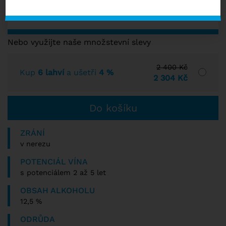
s DPH
SKLADEM VÍCE NEŽ 10 KS
Nebo využijte naše množstevní slevy
2 400 Kč
Kup
6 lahví
a ušetři
4 %
2 304 Kč
ZRÁNÍ
v nerezu
POTENCIÁL VÍNA
s potenciálem 2 až 5 let
OBSAH ALKOHOLU
12,5 %
ODRŮDA