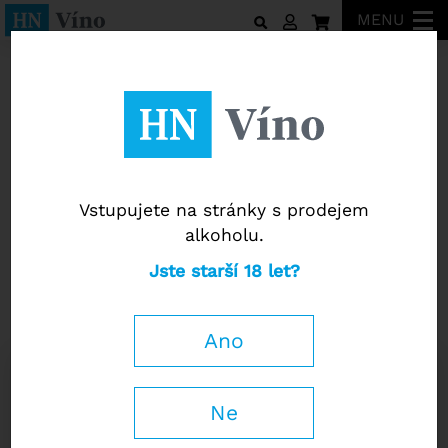
MENU
Weingut Türk
Vstupujete na stránky s prodejem
alkoholu.
Weingut Türk
Jste starší 18 let?
Grüner Veltliner vom Urgestein
2024
Ano
0,75 l
Ne
400
Kč
−
+