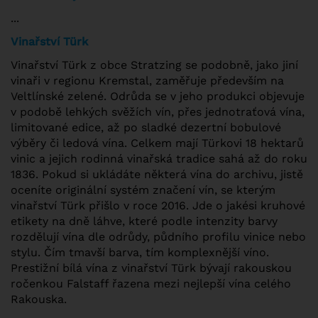
...
Vinařství Türk
Vinařství Türk z obce Stratzing se podobně, jako jiní
vinaři v regionu Kremstal, zaměřuje především na
Veltlínské zelené. Odrůda se v jeho produkci objevuje
v podobě lehkých svěžích vín, přes jednotraťová vína,
limitované edice, až po sladké dezertní bobulové
výběry či ledová vína. Celkem mají Türkovi 18 hektarů
vinic a jejich rodinná vinařská tradice sahá až do roku
1836. Pokud si ukládáte některá vína do archivu, jistě
oceníte originální systém značení vín, se kterým
vinařství Türk přišlo v roce 2016. Jde o jakési kruhové
etikety na dně láhve, které podle intenzity barvy
rozdělují vína dle odrůdy, půdního profilu vinice nebo
stylu. Čím tmavší barva, tím komplexnější víno.
Prestižní bílá vína z vinařství Türk bývají rakouskou
ročenkou Falstaff řazena mezi nejlepší vína celého
Rakouska.