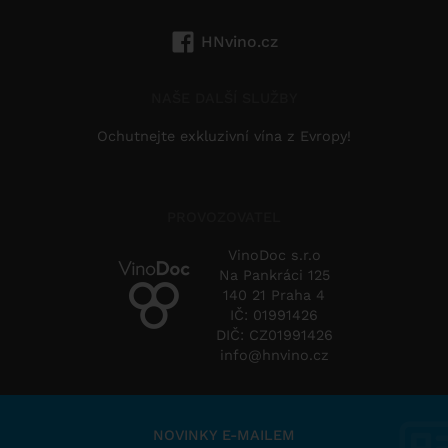
HNvino.cz
NAŠE DALŠÍ SLUŽBY
Ochutnejte exkluzivní vína z Evropy!
PROVOZOVATEL
VinoDoc s.r.o
Na Pankráci 125
140 21 Praha 4
IČ: 01991426
DIČ: CZ01991426
info@hnvino.cz
NOVINKY E-MAILEM