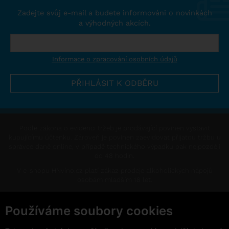
Zadejte svůj e-mail a budete informováni o novinkách
a výhodných akcích.
Informace o zpracování osobních údajů
Podle zákona o evidenci tržeb je prodávající povinen vystavit
kupujícímu účtenku. Zároveň je povinen zaevidovat přijatou tržbu u
správce daně online, v případě technického výpadku pak nejpozději
do 48 hodin.
V e-shopu HNvíno.cz platí zákaz prodeje alkoholických nápojů
osobám mladším 18 let.
This site is protected by reCAPTCHA and the Google
Privacy Policy
and
Terms of Service
apply.
Používáme soubory cookies
Změnit nastavení cookies