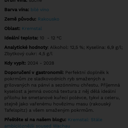
Druh vína:
suché
Barva vína:
bílé víno
Země původu:
Rakousko
Oblast:
Kremstal
Ideální teplota:
10 - 12 °C
Analytické hodnoty
: Alkohol: 12,5 %; Kyselina: 6,9 g/l;
Zbytkový cukr: 4,5 g/l
Kdy vypít:
2024 - 2028
Doporučení v gastronomii:
Perfektní doplněk k
pokrmům ze sladkovodních ryb smažených a
grilovaných na pánvi a sezónnímu chřestu. Příjemná
kyselost a jemná ovocná textura z něj dělá ideální
přílohu ke smetanové kuřecí polévce, tykvi a celeru,
stejně jako vařenému hovězímu masu (rakouský
Tafelspitz) a všem smaženým pokrmům.
Přeštěte si na našem blogu:
Kremstal: Stále
ambicióznější soused Wachau