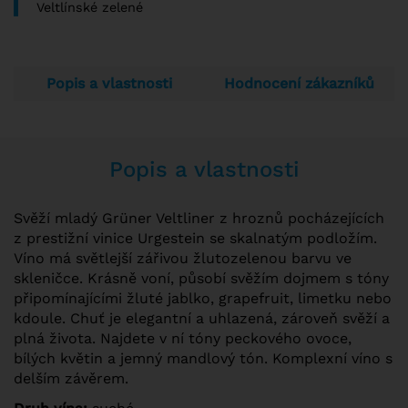
Veltlínské zelené
Popis a vlastnosti
Hodnocení zákazníků
Popis a vlastnosti
Svěží mladý Grüner Veltliner z hroznů pocházejících
z prestižní vinice Urgestein se skalnatým podložím.
Víno má světlejší zářivou žlutozelenou barvu ve
skleničce. Krásně voní, působí svěžím dojmem s tóny
připomínajícími žluté jablko, grapefruit, limetku nebo
kdoule. Chuť je elegantní a uhlazená, zároveň svěží a
plná života. Najdete v ní tóny peckového ovoce,
bílých květin a jemný mandlový tón. Komplexní víno s
delším závěrem.