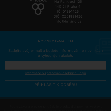
Na Pankráci 125
140 21 Praha 4
IČ: 01991426
DIČ: CZ01991426
info@hnvino.cz
NOVINKY E-MAILEM
Zadejte svůj e-mail a budete informováni o novinkách
a výhodných akcích.
Informace o zpracování osobních údajů
Podle zákona o evidenci tržeb je prodávající povinen vystavit
kupujícímu účtenku. Zároveň je povinen zaevidovat přijatou tržbu u