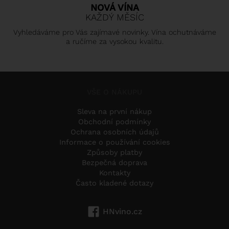
NOVÁ VÍNA
KAŽDÝ MĚSÍC
Vyhledáváme pro Vás zajímavé novinky. Vína ochutnáváme
a ručíme za vysokou kvalitu.
VŠE O NÁKUPU
Sleva na první nákup
Obchodní podmínky
Ochrana osobních údajů
Informace o používání cookies
Způsoby platby
Bezpečná doprava
Kontakty
Často kladené dotazy
HNvino.cz