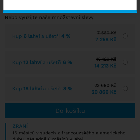
SKLADEM VÍCE NEŽ 10 KS
Nebo využijte naše množstevní slevy
7 560 Kč
Kup
6 lahví
a ušetři
4 %
7 258 Kč
15 120 Kč
Kup
12 lahví
a ušetři
6 %
14 213 Kč
22 680 Kč
Kup
18 lahví
a ušetři
8 %
20 866 Kč
ZRÁNÍ
16 měsíců v sudech z francouzského a amerického
dubu, následně 6 měsíců v láhvi