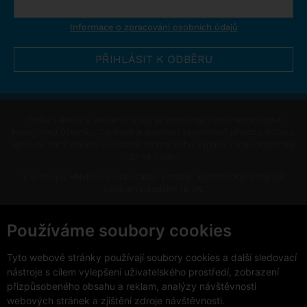
Informace o zpracování osobních údajů
Podle zákona o evidenci tržeb je prodávající povinen vystavit
kupujícímu účtenku. Zároveň je povinen zaevidovat přijatou tržbu u
správce daně online, v případě technického výpadku pak nejpozději
do 48 hodin.
V e-shopu HNvíno.cz platí zákaz prodeje alkoholických nápojů
osobám mladším 18 let.
This site is protected by reCAPTCHA and the Google
Privacy Policy
and
Terms of Service
apply.
Používáme soubory cookies
Změnit nastavení cookies
Tyto webové stránky používají soubory cookies a další sledovací
nástroje s cílem vylepšení uživatelského prostředí, zobrazení
přizpůsobeného obsahu a reklam, analýzy návštěvnosti
webových stránek a zjištění zdroje návštěvnosti.