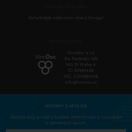
NAŠE DALŠÍ SLUŽBY
Ochutnejte exkluzivní vína z Evropy!
PROVOZOVATEL
VinoDoc s.r.o
Na Pankráci 125
140 21 Praha 4
IČ: 01991426
DIČ: CZ01991426
info@hnvino.cz
NOVINKY E-MAILEM
Zadejte svůj e-mail a budete informováni o novinkách
a výhodných akcích.