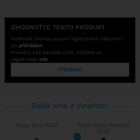
OHODNOŤTE TENTO PRODUKT
Hodnotit mohou pouze registrovaní zákazníci
po
přihlášení
.
Pokud u nás nemáte účet, můžete se
registrovat
zde
.
Přihlášení
Další vína z vinařství
Rioja Sela 2022
Roda Rioja Reserva
2020
94
/ 100
TIM ATKIN