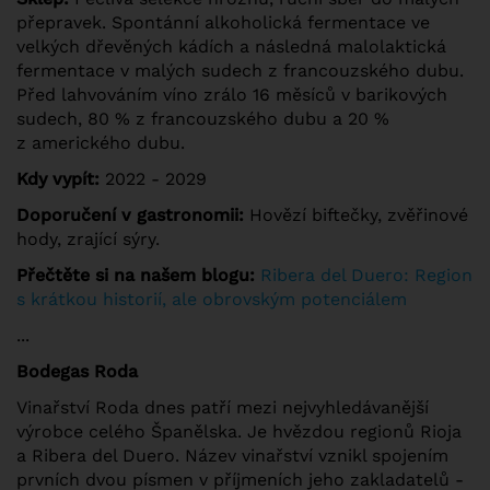
přepravek. Spontánní alkoholická fermentace ve
velkých dřevěných kádích a následná malolaktická
fermentace v malých sudech z francouzského dubu.
Před lahvováním víno zrálo 16 měsíců v barikových
sudech, 80 % z francouzského dubu a 20 %
z amerického dubu.
Kdy vypít:
2022 - 2029
Doporučení v gastronomii:
Hovězí biftečky, zvěřinové
hody, zrající sýry.
Přečtěte si na našem blogu:
Ribera del Duero: Region
s krátkou historií, ale obrovským potenciálem
...
Bodegas Roda
Vinařství Roda dnes patří mezi nejvyhledávanější
výrobce celého Španělska. Je hvězdou regionů Rioja
a Ribera del Duero. Název vinařství vznikl spojením
prvních dvou písmen v příjmeních jeho zakladatelů -