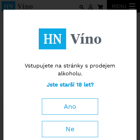
MENU
Bodegas Roda
Vstupujete na stránky s prodejem
alkoholu.
Bodegas Roda
Jste starší 18 let?
Corimbo I 2017
Ano
0,75 l
1 260
Kč
−
+
Ne
s DPH