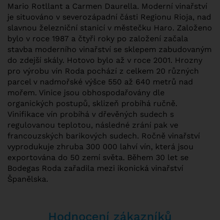
Mario Rotllant a Carmen Daurella. Moderní vinařství
je situováno v severozápadní části Regionu Rioja, nad
slavnou železniční stanicí v městečku Haro. Založeno
bylo v roce 1987 a čtyři roky po založení začala
stavba moderního vinařství se sklepem zabudovaným
do zdejší skály. Hotovo bylo až v roce 2001. Hrozny
pro výrobu vín Roda pochází z celkem 20 různých
parcel v nadmořské výšce 550 až 640 metrů nad
mořem. Vinice jsou obhospodařovány dle
organických postupů, sklizeň probíhá ručně.
Vinifikace vín probíhá v dřevěných sudech s
regulovanou teplotou, následné zrání pak ve
francouzských barikových sudech. Ročně vinařství
vyprodukuje zhruba 300 000 lahví vín, která jsou
exportována do 50 zemí světa. Během 30 let se
Bodegas Roda zařadila mezi ikonická vinařství
Španělska.
Hodnocení zákazníků