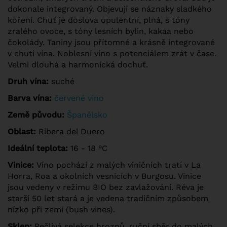
dokonale integrovaný. Objevují se náznaky sladkého
koření. Chuť je doslova opulentní, plná, s tóny
zralého ovoce, s tóny lesních bylin, kakaa nebo
čokolády. Taniny jsou přítomné a krásně integrované
v chuti vína. Noblesní víno s potenciálem zrát v čase.
Velmi dlouhá a harmonická dochuť.
Druh vína:
suché
Barva vína:
červené víno
Země původu:
Španělsko
Oblast:
Ribera del Duero
Ideální teplota:
16 - 18 °C
Vinice:
Víno pochází z malých viničních tratí v La
Horra, Roa a okolních vesnicích v Burgosu. Vinice
jsou vedeny v režimu BIO bez zavlažování. Réva je
starší 50 let stará a je vedena tradičním způsobem
nízko při zemi (bush vines).
Sklep:
Pečlivá selekce hroznů, ruční sběr do malých