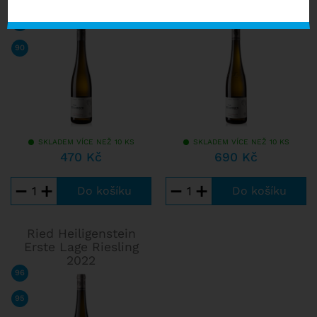
Veltliner 2020
90
/ 100
JAMES SUCKLING
90
/ 100
ROBERT PARKER
SKLADEM VÍCE NEŽ 10 KS
SKLADEM VÍCE NEŽ 10 KS
470 Kč
690 Kč
−
+
−
+
Ried Heiligenstein
Erste Lage Riesling
2022
96
/ 100
FALSTAFF
95
/ 100
JAMES SUCKLING