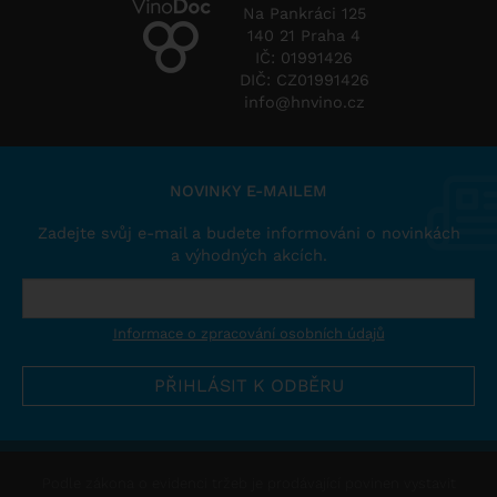
Na Pankráci 125
140 21 Praha 4
IČ: 01991426
DIČ: CZ01991426
info@hnvino.cz
NOVINKY E-MAILEM
Zadejte svůj e-mail a budete informováni o novinkách
a výhodných akcích.
Informace o zpracování osobních údajů
Podle zákona o evidenci tržeb je prodávající povinen vystavit