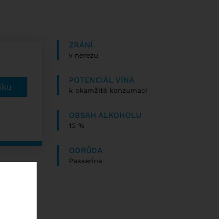
ZRÁNÍ
v nerezu
POTENCIÁL VÍNA
k okamžité konzumaci
OBSAH ALKOHOLU
12 %
ODRŮDA
Passerina