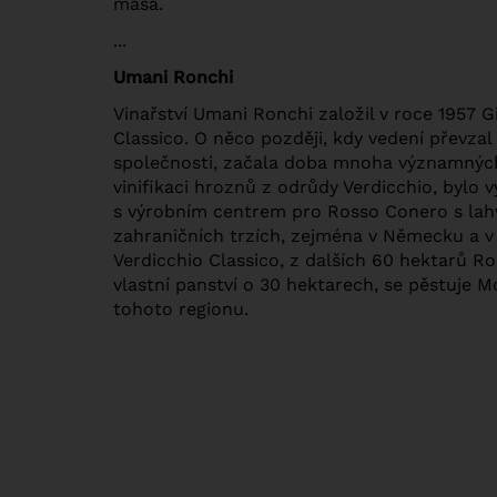
masa.
...
Umani Ronchi
Vinařství Umani Ronchi založil v roce 1957 G
Classico. O něco později, kdy vedení převzal
společnosti, začala doba mnoha významných i
vinifikaci hroznů z odrůdy Verdicchio, bylo 
s výrobním centrem pro Rosso Conero s lahv
zahraničních trzích, zejména v Německu a v A
Verdicchio Classico, z dalších 60 hektarů 
vlastní panství o 30 hektarech, se pěstuje 
tohoto regionu.