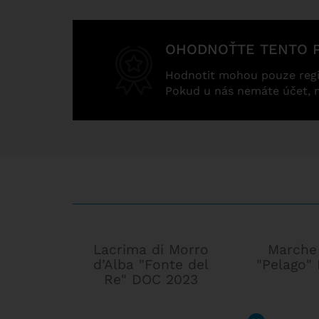
OHODNOŤTE TENTO 
Hodnotit mohou pouze regi
Pokud u nás nemáte účet, 
Lacrima di Morro
Marche
d’Alba "Fonte del
"Pelago" 
Re" DOC 2023