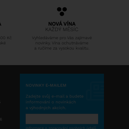
A
NOVÁ VÍNA
KAŽDÝ MĚSÍC
500 Kč
Vyhledáváme pro Vás zajímavé
ské
novinky. Vína ochutnáváme
a ručíme za vysokou kvalitu.
NOVINKY E-MAILEM
Zadejte svůj e-mail a budete
5
informováni o novinkách
a výhodných akcích.
26
Informace o zpracování osobních údajů