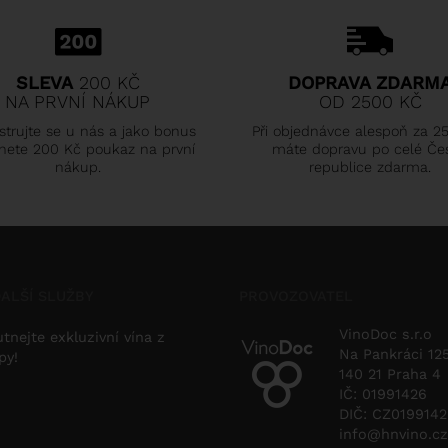
SLEVA
200 KČ
DOPRAVA ZDARM
NA PRVNÍ NÁKUP
OD 2500 KČ
strujte se u nás a jako bonus
Při objednávce alespoň za 2
nete 200 Kč poukaz na první
máte dopravu po celé Če
nákup.
republice zdarma.
ALŠÍ SLUŽBY
PROVOZOVATEL
VinoDoc s.r.o
tnejte exkluzivní vína z
Na Pankráci 12
py!
140 21 Praha 4
IČ: 01991426
DIČ: CZ019914
info@hnvino.cz