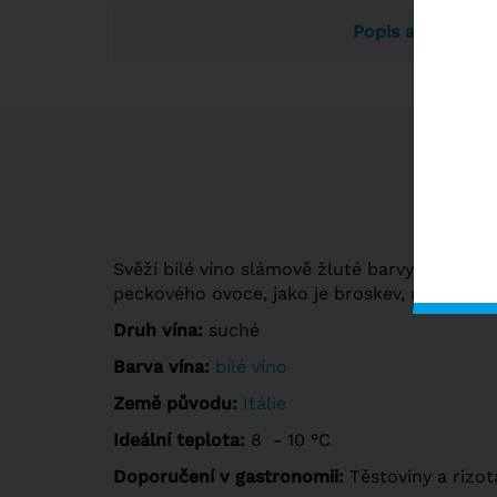
Popis a vlastnos
Svěží bílé víno slámově žluté barvy se zlatým
peckového ovoce, jako je broskev, meruňka a
Druh vína:
suché
Barva vína:
bílé víno
Země původu:
Itálie
Ideální teplota:
8 - 10 °C
Doporučení v gastronomii:
Těstoviny a rizo