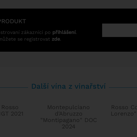
PRODUKT
strovaní zákazníci po
přihlášení
.
můžete se registrovat
zde
.
Další vína z vinařství
 Rosso
Montepulciano
Rosso C
IGT 2021
d'Abruzzo
Lorenzo
"Montipagano" DOC
2024