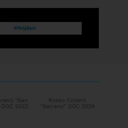
Přihlášení
onero "San
Rosso Conero
Verdi
" DOC 2023
"Serrano" DOC 2024
Caste
"Casal
DO