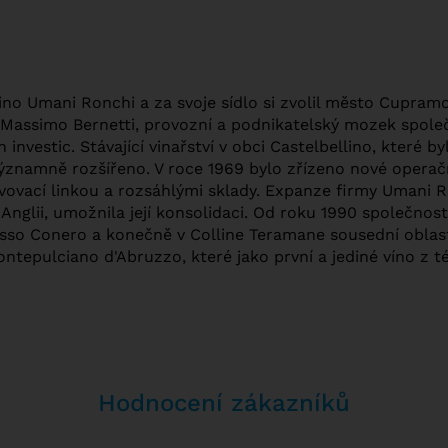
ino Umani Ronchi a za svoje sídlo si zvolil město Cupramo
 Massimo Bernetti, provozní a podnikatelský mozek společn
nvestic. Stávající vinařství v obci Castelbellino, které 
významně rozšířeno. V roce 1969 bylo zřízeno nové operační
ovací linkou a rozsáhlými sklady. Expanze firmy Umani R
nglii, umožnila její konsolidaci. Od roku 1990 společnost 
Rosso Conero a konečně v Colline Teramane sousední obla
Montepulciano d'Abruzzo, které jako první a jediné víno z
Hodnocení zákazníků