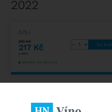
2022
0,75 l
310 Kč
−
+
217
Kč
s DPH
SKLADEM VÍCE NEŽ 10 KS