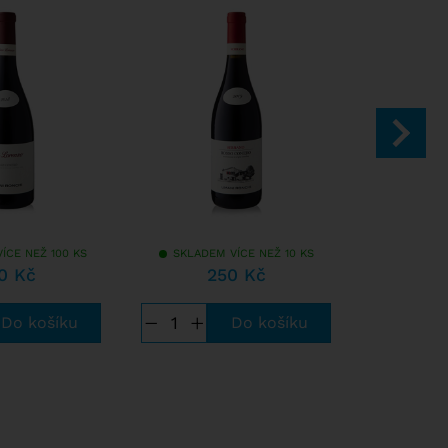
91
/ 100
ÍCE NEŽ 100 KS
SKLADEM VÍCE NEŽ 10 KS
SKLADEM
0 Kč
250 Kč
3
−
+
−
+