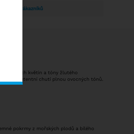
dnocení zákazníků
vůní divokých květin a tóny žlutého
é, s perzistentní chutí plnou ovocných tónů.
Jemné pokrmy z mořských plodů a bílého