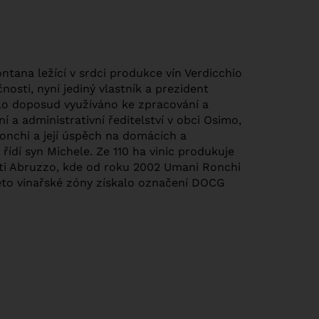
ntana ležící v srdci produkce vín Verdicchio
osti, nyní jediný vlastník a prezident
bylo doposud využíváno ke zpracování a
 a administrativní ředitelství v obci Osimo,
onchi a její úspěch na domácích a
řídí syn Michele. Ze 110 ha vinic produkuje
sti Abruzzo, kde od roku 2002 Umani Ronchi
 této vinařské zóny získalo označení DOCG