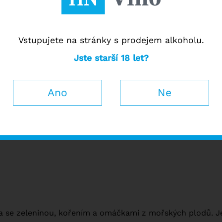
ti
Ho
Vstupujete na stránky s prodejem alkoholu.
Jste starší 18 let?
Popis a vlastnosti
Ano
Ne
i odlesky. Ve vůni se projevuje intenzivní a přetrvávající 
 jablka Golden Delicious. Na patře je středně plné a such
ta se zeleninou, kořením a omáčkami z mořských plodů. 