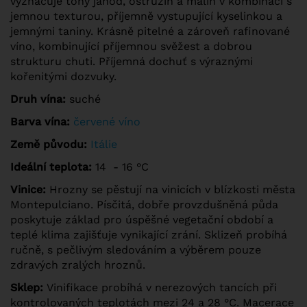
vyznačuje tóny jahod, ostružin a malin v kombinaci s
jemnou texturou, příjemně vystupující kyselinkou a
jemnými taniny. Krásně pitelné a zároveň rafinované
víno, kombinující příjemnou svěžest a dobrou
strukturu chuti. Příjemná dochuť s výraznými
kořenitými dozvuky.
Druh vína:
suché
Barva vína:
červené víno
Země původu:
Itálie
Ideální teplota:
14 - 16 °C
Vinice:
Hrozny se pěstují na vinicích v blízkosti města
Montepulciano. Písčitá, dobře provzdušněná půda
poskytuje základ pro úspěšné vegetační období a
teplé klima zajišťuje vynikající zrání. Sklizeň probíhá
ručně, s pečlivým sledováním a výběrem pouze
zdravých zralých hroznů.
Sklep:
Vinifikace probíhá v nerezových tancích při
kontrolovaných teplotách mezi 24 a 28 °C. Macerace