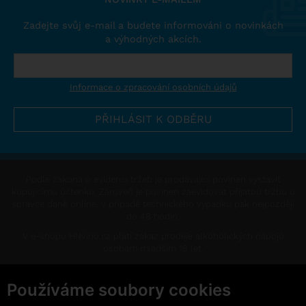
Zadejte svůj e-mail a budete informováni o novinkách
a výhodných akcích.
Informace o zpracování osobních údajů
Podle zákona o evidenci tržeb je prodávající povinen vystavit
kupujícímu účtenku. Zároveň je povinen zaevidovat přijatou tržbu u
správce daně online, v případě technického výpadku pak nejpozději
do 48 hodin.
V e-shopu HNvíno.cz platí zákaz prodeje alkoholických nápojů
osobám mladším 18 let.
This site is protected by reCAPTCHA and the Google
Privacy Policy
and
Terms of Service
apply.
Používáme soubory cookies
Změnit nastavení cookies