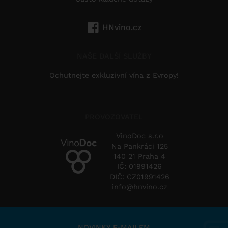
HNvino.cz
NAŠE DALŠÍ SLUŽBY
Ochutnejte exkluzivní vína z Evropy!
PROVOZOVATEL
VinoDoc s.r.o
Na Pankráci 125
140 21 Praha 4
IČ: 01991426
DIČ: CZ01991426
info@hnvino.cz
NOVINKY E-MAILEM