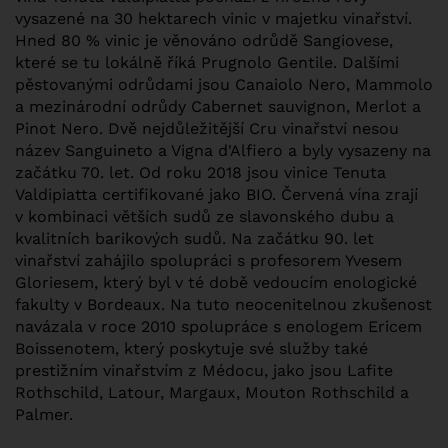
vysazené na 30 hektarech vinic v majetku vinařství.
Hned 80 % vinic je věnováno odrůdě Sangiovese,
které se tu lokálně říká Prugnolo Gentile. Dalšími
pěstovanými odrůdami jsou Canaiolo Nero, Mammolo
a mezinárodní odrůdy Cabernet sauvignon, Merlot a
Pinot Nero. Dvě nejdůležitější Cru vinařství nesou
název Sanguineto a Vigna d'Alfiero a byly vysazeny na
začátku 70. let. Od roku 2018 jsou vinice Tenuta
Valdipiatta certifikované jako BIO. Červená vína zrají
v kombinaci větších sudů ze slavonského dubu a
kvalitních barikových sudů. Na začátku 90. let
vinařství zahájilo spolupráci s profesorem Yvesem
Gloriesem, který byl v té době vedoucím enologické
fakulty v Bordeaux. Na tuto neocenitelnou zkušenost
navázala v roce 2010 spolupráce s enologem Ericem
Boissenotem, který poskytuje své služby také
prestižním vinařstvím z Médocu, jako jsou Lafite
Rothschild, Latour, Margaux, Mouton Rothschild a
Palmer.