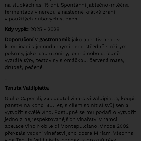
na slupkách asi 15 dní. Spontánní jablečno-mléčná
fermentace v nerezu a následné krátké zrání
v použitých dubových sudech.
Kdy vypít:
2025 - 2028
Doporučení v gastronomii:
jako aperitiv nebo v
kombinaci s jednoduchými nebo středně složitými
pokrmy, jako jsou uzeniny, jemné nebo středně
vyzrálé sýry, těstoviny s omáčkou, červená masa,
drůbež, pečeně.
...
Tenuta Valdipiatta
Giulio Caporali, zakladatel vinařství Valdipiatta, koupil
panství na konci 80. let, s cílem splnit si svůj sen a
vytvořit skvělé víno. Postupně se mu podařilo vytvořit
jedno z nejrespektovanějších vinařství v rámci
apelace Vino Nobile di Montepulciano. V roce 2002
převzala vedení vinařství jeho dcera Miriam. Všechna
vína Tenuta Valdipiatta pochází z hroznů révy