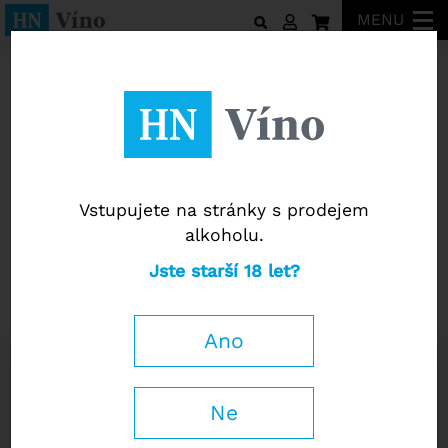
MENU
Tenuta Valdipiatta
Vstupujete na stránky s prodejem
alkoholu.
Tenuta Valdipiatta
Jste starší 18 let?
Rosso di Montepulciano DOC 2024
Raffaele Vecchione
91 / 100
Ano
0,75 l
Ne
419
Kč
−
+
s DPH