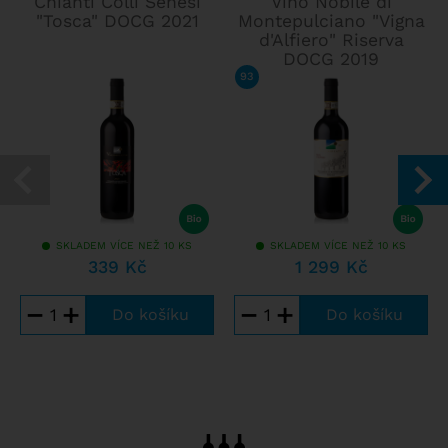
Chianti Colli Senesi
Vino Nobile di
"Tosca" DOCG 2021
Montepulciano "Vigna
d'Alfiero" Riserva
DOCG 2019
93
/ 100
FALSTAFF
SKLADEM VÍCE NEŽ 10 KS
SKLADEM VÍCE NEŽ 10 KS
339 Kč
1 299 Kč
−
+
−
+