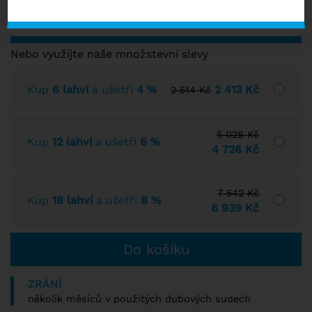
SKLADEM VÍCE NEŽ 10 KS
Nebo využijte naše množstevní slevy
Kup
6 lahví
a ušetři
4 %
2 413 Kč
2 514 Kč
5 028 Kč
Kup
12 lahví
a ušetři
6 %
4 726 Kč
7 542 Kč
Kup
18 lahví
a ušetři
8 %
6 939 Kč
ZRÁNÍ
několik měsíců v použitých dubových sudech