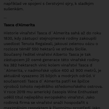
například ve spojení s čerstvými sýry, k sladkým
sušenkám.
...
Tasca d'Almerita
Historie vinařství Tasca d´Almerita sahá až do roku
1830, kdy zástupci stejnojmenné rodiny zakoupili
usedlost Tenuta Regaleali, jakousi zelenou oázu o
rozloze téměř 550 hektarů ve středu Sicílie.
Současný ředitel vinařství Alberto Tasca je tak
zástupcem již osmé generace této vinařské rodiny.
Na 382 hektarech vinic kolem vinařství Tasca d
´Almerita, v nadmořské výšce 400 až 900 metrů, je
aktuálně vysazeno 25 bílých a modrých odrůd. V
současnosti Tasca d´Almerita patří ke špičce
výrobců tohoto největšího středomořského ostrova.
V roce 2019 mu americký časopis Wine Enthusiast
udělil titul nejlepšího evropského vinařství. Jako
rodinná firma se vinařství snaží hospodařit s
maximálním respektem k životnímu prostředí, jako