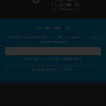
DIČ: CZ01991426
info@hnvino.cz
NOVINKY E-MAILEM
Zadejte svůj e-mail a budete informováni o novinkách
a výhodných akcích.
Informace o zpracování osobních údajů
Podle zákona o evidenci tržeb je prodávající povinen vystavit
kupujícímu účtenku. Zároveň je povinen zaevidovat přijatou tržbu u
správce daně online, v případě technického výpadku pak nejpozději
do 48 hodin.