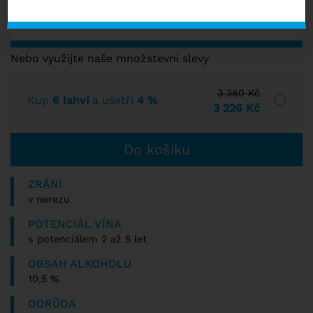
s DPH
SKLADEM VÍCE NEŽ 10 KS
Nebo využijte naše množstevní slevy
3 360 Kč
Kup
6 lahví
a ušetři
4 %
3 226 Kč
ZRÁNÍ
v nerezu
POTENCIÁL VÍNA
s potenciálem 2 až 5 let
OBSAH ALKOHOLU
10,5 %
ODRŮDA