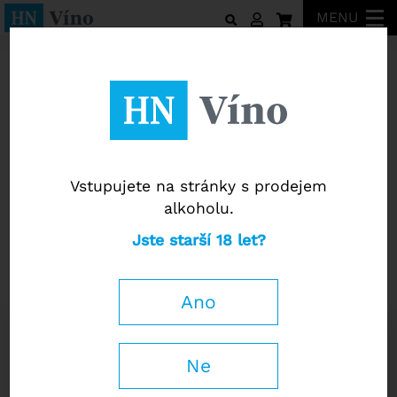
MENU
Tasca d´Almerita
Vstupujete na stránky s prodejem
alkoholu.
Tasca d´Almerita
Jste starší 18 let?
Passito "Diamante d'Almerita"
Terre Siciliane IGT 2024
Ano
0,75 l
Ne
560
Kč
−
+