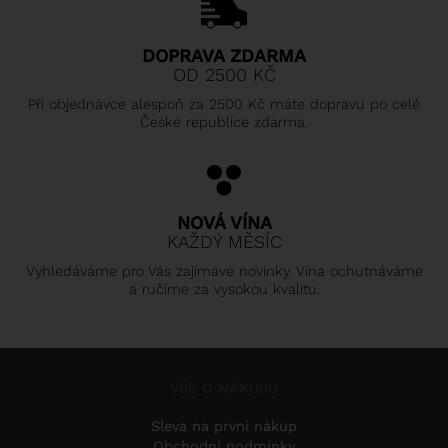
DOPRAVA ZDARMA
OD 2500 KČ
Při objednávce alespoň za 2500 Kč máte dopravu po celé
České republice zdarma.
NOVÁ VÍNA
KAŽDÝ MĚSÍC
Vyhledáváme pro Vás zajímavé novinky. Vína ochutnáváme
a ručíme za vysokou kvalitu.
VŠE O NÁKUPU
Sleva na první nákup
Obchodní podmínky