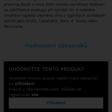
první na Sicílii v roce 2010 získalo certifikát SOStain
za udržitelné postupy při výrobě vín. V nabídce
vinařství najdete zejména vína z typických sicilských
odrůd jako Grillo, Cataratto, Nero d´Avola nebo
Perricone.
Hodnocení zákazníků
OHODNOŤTE TENTO PRODUKT
Hodnotit mohou pouze registrovaní zákazníci
po
přihlášení
.
Pokud u nás nemáte účet, můžete se
registrovat
zde
.
Přihlášení