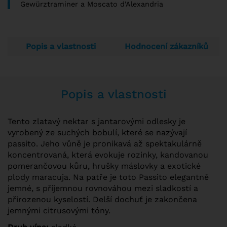
Gewürztraminer a Moscato d'Alexandria
Popis a vlastnosti
Hodnocení zákazníků
Popis a vlastnosti
Tento zlatavý nektar s jantarovými odlesky je
vyrobený ze suchých bobulí, které se nazývají
passito. Jeho vůně je pronikavá až spektakulárně
koncentrovaná, která evokuje rozinky, kandovanou
pomerančovou kůru, hrušky máslovky a exotické
plody maracuja. Na patře je toto Passito elegantně
jemné, s příjemnou rovnováhou mezi sladkostí a
přirozenou kyselostí. Delší dochuť je zakončena
jemnými citrusovými tóny.