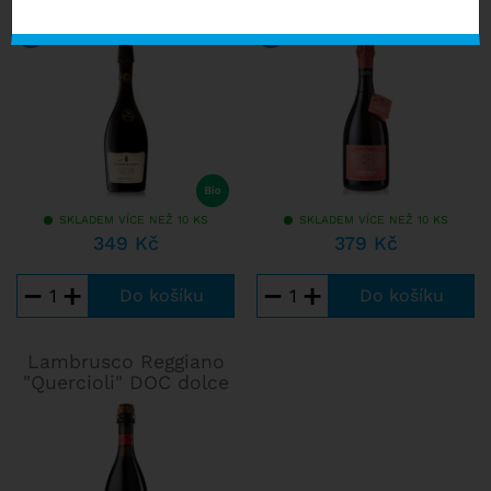
Classico Bru
92
/ 100
RAFFAELE VECCHIONE
91
/ 100
WINE ENTHUSIAST
SKLADEM VÍCE NEŽ 10 KS
SKLADEM VÍCE NEŽ 10 KS
349 Kč
379 Kč
−
+
−
+
Lambrusco Reggiano
"Quercioli" DOC dolce