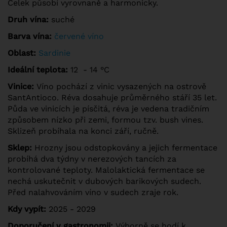
Celek působí vyrovnaně a harmonicky.
Druh vína:
suché
Barva vína:
červené víno
Oblast:
Sardinie
Ideální teplota:
12 - 14 °C
Vinice:
Víno pochází z vinic vysazených na ostrově
SantAntioco. Réva dosahuje průměrného stáří 35 let.
Půda ve vinicích je písčitá, réva je vedena tradičním
způsobem nízko při zemi, formou tzv. bush vines.
Sklizeň probíhala na konci září, ručně.
Sklep:
Hrozny jsou odstopkovány a jejich fermentace
probíhá dva týdny v nerezových tancích za
kontrolované teploty. Malolaktická fermentace se
nechá uskutečnit v dubových barikových sudech.
Před nalahvováním víno v sudech zraje rok.
Kdy vypít:
2025 - 2029
Doporučení v gastronomii:
Výborně se hodí k