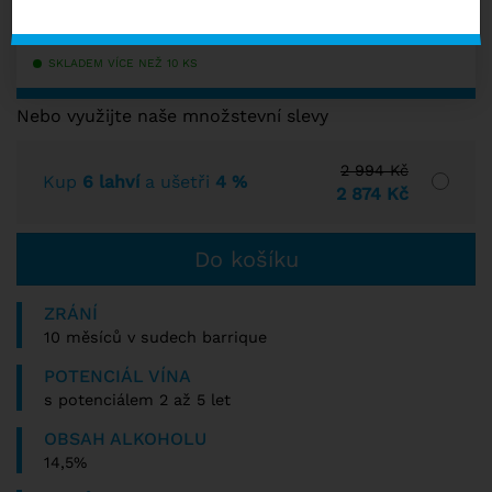
−
+
s DPH
SKLADEM VÍCE NEŽ 10 KS
Nebo využijte naše množstevní slevy
2 994 Kč
Kup
6 lahví
a ušetři
4 %
2 874 Kč
ZRÁNÍ
10 měsíců v sudech barrique
POTENCIÁL VÍNA
s potenciálem 2 až 5 let
OBSAH ALKOHOLU
14,5%