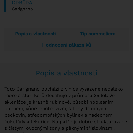
ODRŮDA
Carignano
Popis a vlastnosti
Tip sommeliera
Hodnocení zákazníků
Popis a vlastnosti
Toto Carignano pochází z vinice vysazené nedaleko
moře a stáří keřů dosahuje v průměru 35 let. Ve
skleničce je krásně rubínové, působí noblesním
dojmem, vůně je intenzivní, s tóny drobných
peckovin, středomořských bylinek s nádechem
čokolády a lékořice. Na patře je dobře strukturované
s čistými ovocnými tóny a pěknými tříslovinami.