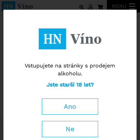
MENU
Sardus Pater
Vstupujete na stránky s prodejem
alkoholu.
Sardus Pater
Jste starší 18 let?
Carignano del Sulcis "Is Arenas"
Riserva DOC 2022
Ano
Raffaele Vecchione
91 / 100
0,75 l
Ne
499
Kč