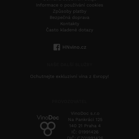
Informace o používání cookies
Způsoby platby
Bezpečná doprava
Kontakty
Často kladené dotazy
HNvino.cz
NAŠE DALŠÍ SLUŽBY
Ochutnejte exkluzivní vína z Evropy!
PROVOZOVATEL
VinoDoc s.r.o
Na Pankráci 125
140 21 Praha 4
IČ: 01991426
DIČ: CZ01991426