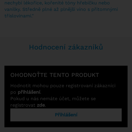
nechybí lékořice, kořenité tóny hřebíčku nebo
vanilky. Středně plné až plnější víno s přítomnými
tříslovinami."
Hodnocení zákazníků
OHODNOŤTE TENTO PRODUKT
Hodnotit mohou pouze registrovaní zákazníci
po
přihlášení
.
Pokud u nás nemáte účet, můžete se
registrovat
zde
.
Přihlášení