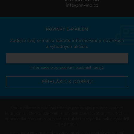
info@hnvino.cz
NOVINKY E-MAILEM
Zadejte svůj e-mail a budete informováni o novinkách
a výhodných akcích.
Informace o zpracování osobních údajů
Podle zákona o evidenci tržeb je prodávající povinen vystavit
kupujícímu účtenku. Zároveň je povinen zaevidovat přijatou tržbu u
správce daně online, v případě technického výpadku pak nejpozději
do 48 hodin.
V e-shopu HNvíno.cz platí zákaz prodeje alkoholických nápojů