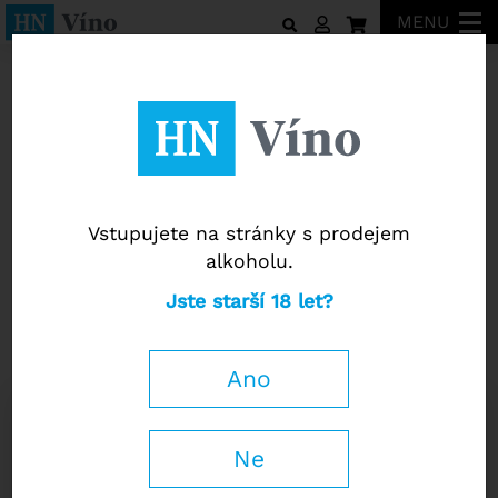
MENU
Weingut Feiler-Artinger
Vstupujete na stránky s prodejem
alkoholu.
Weingut Feiler-Artinger
Jste starší 18 let?
Blaufränkisch Ried Ruster Umriss
2015
Ano
0,75 l
Ne
430
Kč
−
+