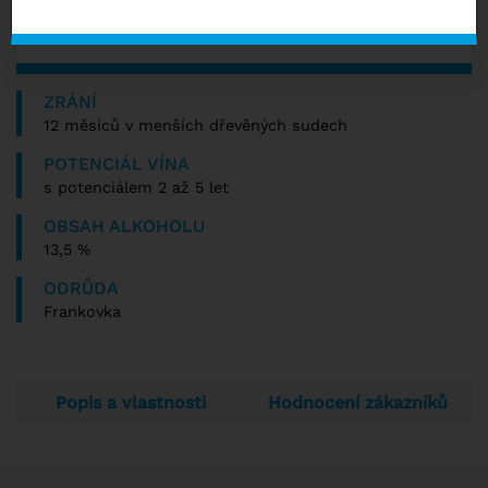
s DPH
NENÍ SKLADEM
ZRÁNÍ
12 měsíců v menších dřevěných sudech
POTENCIÁL VÍNA
s potenciálem 2 až 5 let
OBSAH ALKOHOLU
13,5 %
ODRŮDA
Frankovka
Popis a vlastnosti
Hodnocení zákazníků