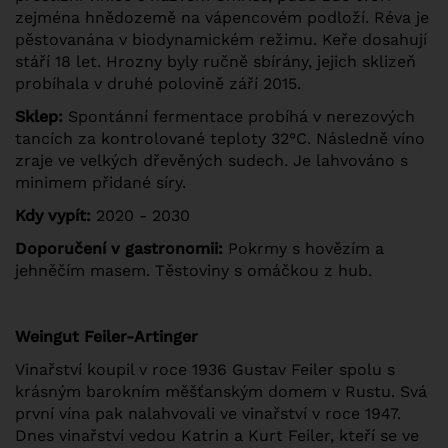
zejména hnědozemě na vápencovém podloží. Réva je
pěstovanána v biodynamickém režimu. Keře dosahují
stáří 18 let. Hrozny byly ručně sbírány, jejich sklizeň
probíhala v druhé polovině září 2015.
Sklep:
Spontánní fermentace probíhá v nerezových
tancích za kontrolované teploty 32°C. Následně víno
zraje ve velkých dřevěných sudech. Je lahvováno s
minimem přidané síry.
Kdy vypít:
2020 - 2030
Doporučení v gastronomii:
Pokrmy s hovězím a
jehněčím masem. Těstoviny s omáčkou z hub.
Weingut Feiler-Artinger
Vinařství koupil v roce 1936 Gustav Feiler spolu s
krásným barokním měšťanským domem v Rustu. Svá
první vína pak nalahvovali ve vinařství v roce 1947.
Dnes vinařství vedou Katrin a Kurt Feiler, kteří se ve