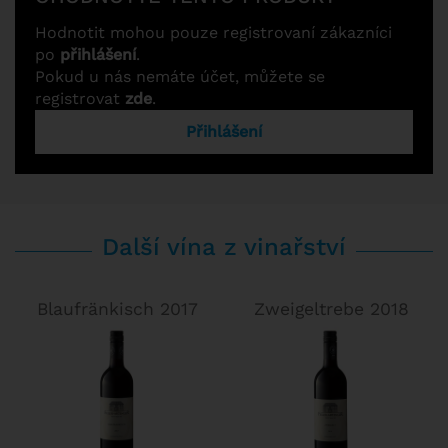
Hodnotit mohou pouze registrovaní zákazníci
po
přihlášení
.
Pokud u nás nemáte účet, můžete se
registrovat
zde
.
Přihlášení
Další vína z vinařství
Blaufränkisch 2017
Zweigeltrebe 2018