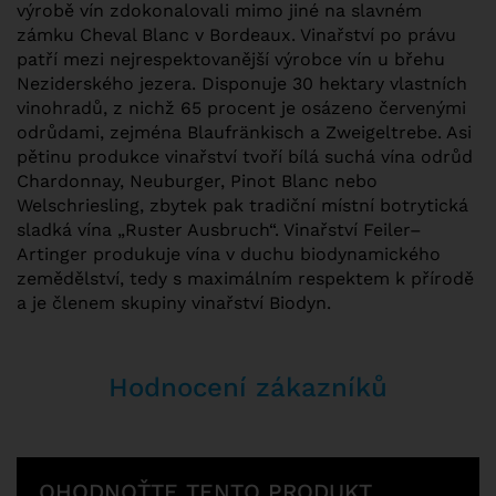
výrobě vín zdokonalovali mimo jiné na slavném
zámku Cheval Blanc v Bordeaux. Vinařství po právu
patří mezi nejrespektovanější výrobce vín u břehu
Neziderského jezera. Disponuje 30 hektary vlastních
vinohradů, z nichž 65 procent je osázeno červenými
odrůdami, zejména Blaufränkisch a Zweigeltrebe. Asi
pětinu produkce vinařství tvoří bílá suchá vína odrůd
Chardonnay, Neuburger, Pinot Blanc nebo
Welschriesling, zbytek pak tradiční místní botrytická
sladká vína „Ruster Ausbruch“. Vinařství Feiler–
Artinger produkuje vína v duchu biodynamického
zemědělství, tedy s maximálním respektem k přírodě
a je členem skupiny vinařství Biodyn.
Hodnocení zákazníků
OHODNOŤTE TENTO PRODUKT