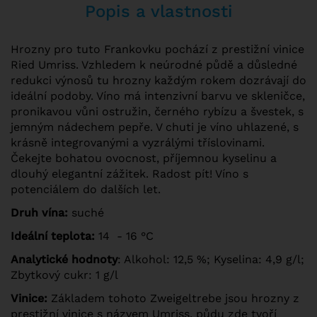
Popis a vlastnosti
Hrozny pro tuto Frankovku pochází z prestižní vinice
Ried Umriss. Vzhledem k neúrodné půdě a důsledné
redukci výnosů tu hrozny každým rokem dozrávají do
ideální podoby. Víno má intenzivní barvu ve skleničce,
pronikavou vůni ostružin, černého rybízu a švestek, s
jemným nádechem pepře. V chuti je víno uhlazené, s
krásně integrovanými a vyzrálými tříslovinami.
Čekejte bohatou ovocnost, příjemnou kyselinu a
dlouhý elegantní zážitek. Radost pít! Víno s
potenciálem do dalších let.
Druh vína:
suché
Ideální teplota:
14 - 16 °C
Analytické hodnoty
: Alkohol: 12,5 %; Kyselina: 4,9 g/l;
Zbytkový cukr: 1 g/l
Vinice:
Základem tohoto Zweigeltrebe jsou hrozny z
prestižní vinice s názvem Umriss, půdu zde tvoří