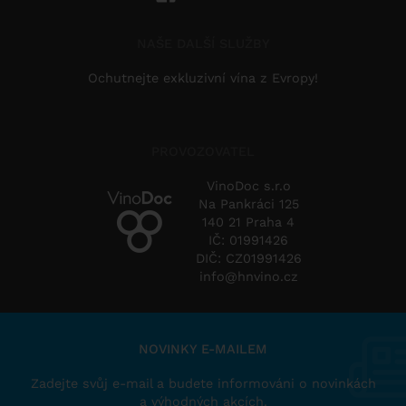
NAŠE DALŠÍ SLUŽBY
Ochutnejte exkluzivní vína z Evropy!
PROVOZOVATEL
VinoDoc s.r.o
Na Pankráci 125
140 21 Praha 4
IČ: 01991426
DIČ: CZ01991426
info@hnvino.cz
NOVINKY E-MAILEM
Zadejte svůj e-mail a budete informováni o novinkách
a výhodných akcích.