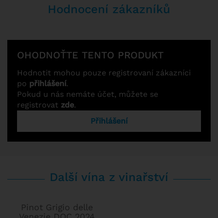
Hodnocení zákazníků
OHODNOŤTE TENTO PRODUKT
Hodnotit mohou pouze registrovaní zákazníci
po
přihlášení
.
Pokud u nás nemáte účet, můžete se
registrovat
zde
.
Přihlášení
Další vína z vinařství
Pinot Grigio delle
Venezie DOC 2024