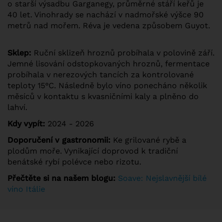
o starší výsadbu Garganegy, průměrné stáří keřů je
40 let. Vinohrady se nachází v nadmořské výšce 90
metrů nad mořem. Réva je vedena způsobem Guyot.
Sklep:
Ruční sklizeň hroznů probíhala v polovině září.
Jemné lisování odstopkovaných hroznů, fermentace
probíhala v nerezových tancích za kontrolované
teploty 15°C. Následně bylo víno ponecháno několik
měsíců v kontaktu s kvasničními kaly a plněno do
lahví.
Kdy vypít:
2024 - 2026
Doporučení v gastronomii:
Ke grilované rybě a
plodům moře.
Vynikající doprovod k tradiční
benátské rybí polévce nebo rizotu.
Přečtěte si na našem blogu:
Soave: Nejslavnější bílé
víno Itálie