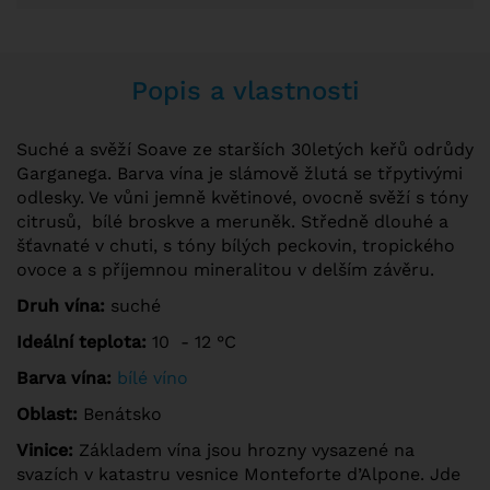
Popis a vlastnosti
Suché a svěží Soave ze starších 30letých keřů odrůdy
Garganega. Barva vína je slámově žlutá se třpytivými
odlesky. Ve vůni jemně květinové, ovocně svěží s tóny
citrusů, bílé broskve a meruněk. Středně dlouhé a
šťavnaté v chuti, s tóny bílých peckovin, tropického
ovoce a s příjemnou mineralitou v delším závěru.
Druh vína:
suché
Ideální teplota:
10 - 12 °C
Barva vína:
bílé víno
Oblast:
Benátsko
Vinice:
Základem vína jsou hrozny vysazené na
svazích v katastru vesnice Monteforte d’Alpone. Jde