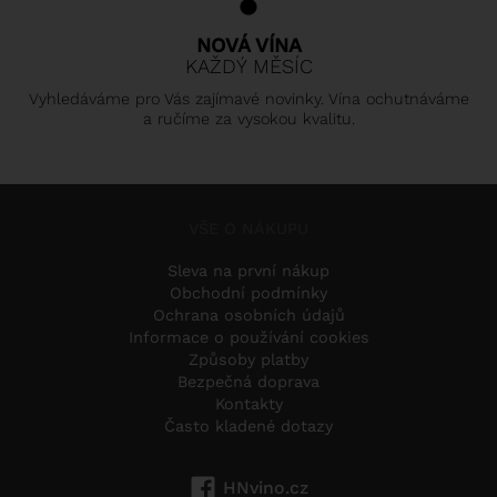
NOVÁ VÍNA
KAŽDÝ MĚSÍC
Vyhledáváme pro Vás zajímavé novinky. Vína ochutnáváme
a ručíme za vysokou kvalitu.
VŠE O NÁKUPU
Sleva na první nákup
Obchodní podmínky
Ochrana osobních údajů
Informace o používání cookies
Způsoby platby
Bezpečná doprava
Kontakty
Často kladené dotazy
HNvino.cz