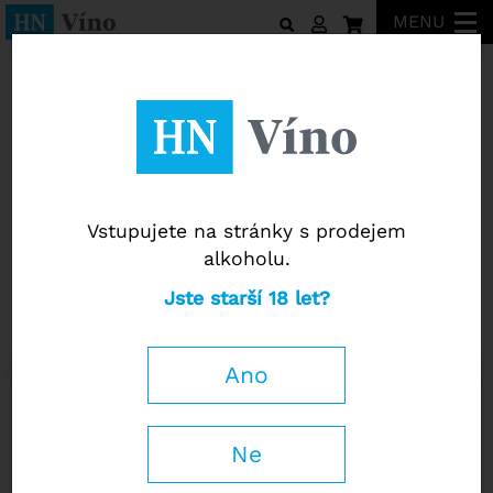
MENU
I Stefanini
Vstupujete na stránky s prodejem
alkoholu.
I Stefanini
Jste starší 18 let?
Soave "Il Selese" DOC 2024
Ano
0,75 l
199
Kč
−
+
Ne
s DPH