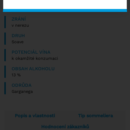
SKLADEM 3 KS
ZRÁNÍ
v nerezu
DRUH
Soave
POTENCIÁL VÍNA
k okamžité konzumaci
OBSAH ALKOHOLU
13 %
ODRŮDA
Garganega
Popis a vlastnosti
Tip sommeliera
Hodnocení zákazníků