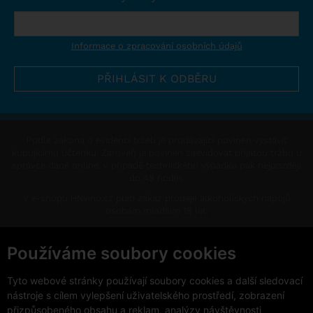
Informace o zpracování osobních údajů
Podle zákona o evidenci tržeb je prodávající povinen vystavit
kupujícímu účtenku. Zároveň je povinen zaevidovat přijatou tržbu u
správce daně online, v případě technického výpadku pak nejpozději
do 48 hodin.
V e-shopu HNvíno.cz platí zákaz prodeje alkoholických nápojů
osobám mladším 18 let.
This site is protected by reCAPTCHA and the Google
Privacy Policy
and
Terms of Service
apply.
Používáme soubory cookies
Změnit nastavení cookies
Tyto webové stránky používají soubory cookies a další sledovací
nástroje s cílem vylepšení uživatelského prostředí, zobrazení
přizpůsobeného obsahu a reklam, analýzy návštěvnosti