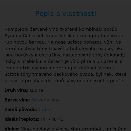
Popis a vlastnosti
Komplexní červené víno tvořené kombinací odrůd
Syrah a Cabernet franc. Ve skleničce upoutá zářivou
rubínovou barvou. Na nose ucítíte bohatou vůni, ve
které nechybí tóny tmavého bobulového ovoce, jako
jsou borůvky a ostružiny, následované tóny čokolády,
máty a hřebíčku. V ústech je víno plné a uhlazené, s
jemnou tříslovinou a dobrou perzistencí. V chuti
ucítíte tóny tmavého peckového ovoce, bylinek, které
v závěru přechází do tónů kávy nebo černého pepře.
Druh vína:
suché
Barva vína:
červené víno
Země původu:
Itálie
Ideální teplota:
14 - 16 °C
Vinice:
Víno pochází z vinice Monteromboli, umístěné