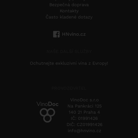
Bezpečná doprava
Kontakty
Často kladené dotazy
HNvino.cz
NAŠE DALŠÍ SLUŽBY
Ochutnejte exkluzivní vína z Evropy!
PROVOZOVATEL
VinoDoc s.r.o
Na Pankráci 125
140 21 Praha 4
IČ: 01991426
DIČ: CZ01991426
info@hnvino.cz