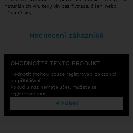
naturálních vín, tedy vín bez filtrace, čiření nebo
přidané síry.
Hodnocení zákazníků
OHODNOŤTE TENTO PRODUKT
Hodnotit mohou pouze registrovaní zákazníci
po
přihlášení
.
Pokud u nás nemáte účet, můžete se
registrovat
zde
.
Přihlášení