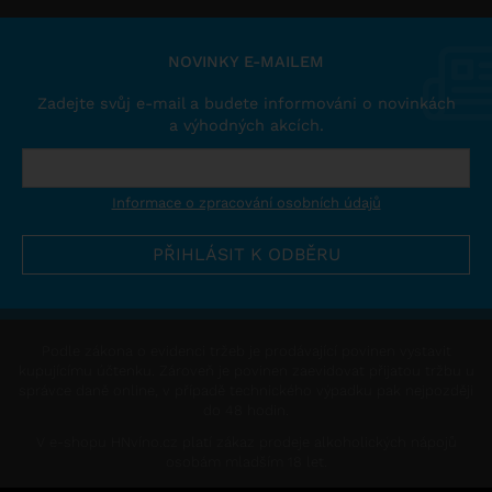
NOVINKY E-MAILEM
Zadejte svůj e-mail a budete informováni o novinkách
a výhodných akcích.
Informace o zpracování osobních údajů
Podle zákona o evidenci tržeb je prodávající povinen vystavit
kupujícímu účtenku. Zároveň je povinen zaevidovat přijatou tržbu u
správce daně online, v případě technického výpadku pak nejpozději
do 48 hodin.
V e-shopu HNvíno.cz platí zákaz prodeje alkoholických nápojů
osobám mladším 18 let.