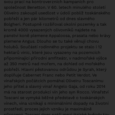
svou prací na kontroverzních kampaních pro
společnost Benetton. V 60. letech minulého století
Oliveiro zakoupil usedlost v údolí poblíž toskánského
pobřeží a jen pár kilometrů od dnes slavného
Bolgheri. Postupně rozšiřoval okolní pozemky a tak
kromě 4000 vysazených olivovníků najdete na
panství koně plemene Appaloosa, prasata nebo krávy
plemene Angus. Dlouho se tu také věnují chovu
holubů. Součástí rodinného projektu se stalo i 12
hektarů vinic, které jsou vysazeny na pozemcích
připomínající přírodní amfiteátr, v nadmořské výšce
až 350 metrů nad mořem, na dohled od mořského
pobřeží. Hlavní pěstovanou odrůdou je Syrah, který
doplňuje Cabernet Franc nebo Petit Verdot. Ve
vinařských počátcích pomáhal Oliveiru Toscanimu
jeho přítel a slavný vinař Angelo Gaja, od roku 2014
má na starost produkci vín jeho syn Rocco. Vinařství
Toscani se vymyká běžné představě o toskánských
vínech, vína vznikají s minimálními dopady na životní
prostředí, proces jejich vzniku je maximálně
přirozený. Toscani dnes patří mezi italské hvězdy tzv.