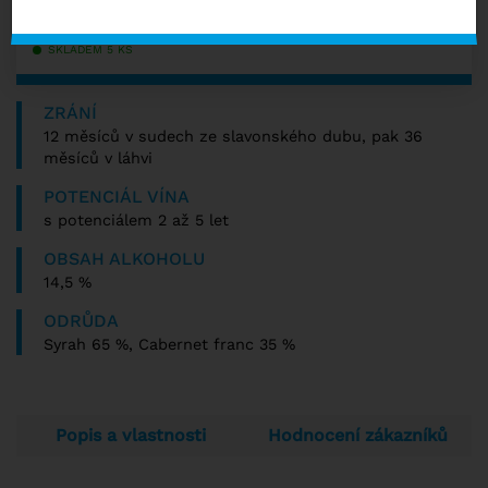
s DPH
SKLADEM 5 KS
ZRÁNÍ
12 měsíců v sudech ze slavonského dubu, pak 36
měsíců v láhvi
POTENCIÁL VÍNA
s potenciálem 2 až 5 let
OBSAH ALKOHOLU
14,5 %
ODRŮDA
Syrah 65 %, Cabernet franc 35 %
Popis a vlastnosti
Hodnocení zákazníků