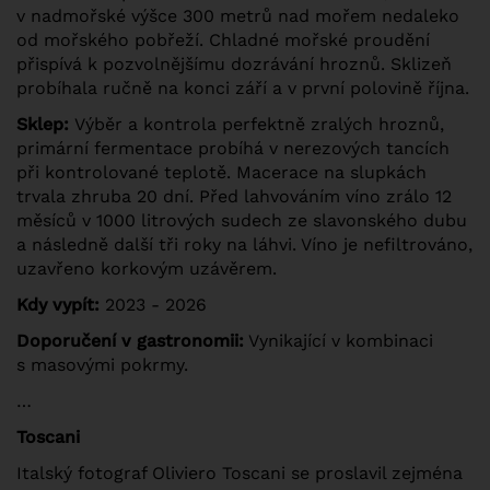
v nadmořské výšce 300 metrů nad mořem nedaleko
od mořského pobřeží. Chladné mořské proudění
přispívá k pozvolnějšímu dozrávání hroznů. Sklizeň
probíhala ručně na konci září a v první polovině října.
Sklep:
Výběr a kontrola perfektně zralých hroznů,
primární fermentace probíhá v nerezových tancích
při kontrolované teplotě. Macerace na slupkách
trvala zhruba 20 dní. Před lahvováním víno zrálo 12
měsíců v 1000 litrových sudech ze slavonského dubu
a následně další tři roky na láhvi. Víno je nefiltrováno,
uzavřeno korkovým uzávěrem.
Kdy vypít:
2023 - 2026
Doporučení v gastronomii:
Vynikající v kombinaci
s masovými pokrmy.
…
Toscani
Italský fotograf Oliviero Toscani se proslavil zejména