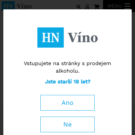
MENU
Toscani
Vstupujete na stránky s prodejem
alkoholu.
Toscani
Jste starší 18 let?
O.T. Toscana Rosso IGT 2017
Falstaff
93 / 100
Ano
0,75 l
Ne
790 Kč
−
+
514
Kč