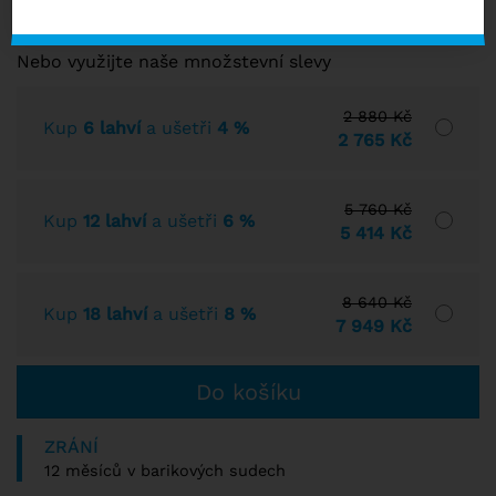
SKLADEM VÍCE NEŽ 10 KS
Nebo využijte naše množstevní slevy
2 880 Kč
Kup
6 lahví
a ušetři
4 %
2 765 Kč
5 760 Kč
Kup
12 lahví
a ušetři
6 %
5 414 Kč
8 640 Kč
Kup
18 lahví
a ušetři
8 %
7 949 Kč
ZRÁNÍ
12 měsíců v barikových sudech