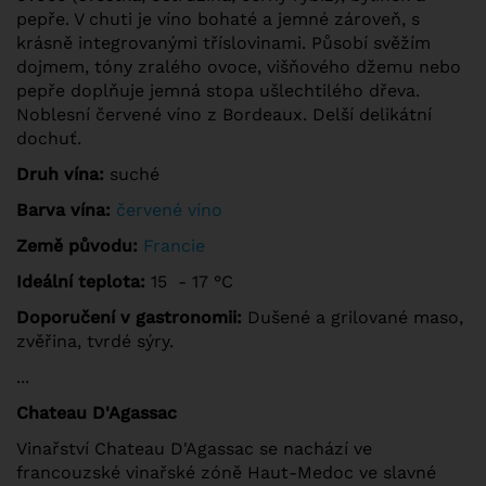
pepře. V chuti je víno bohaté a jemné zároveň, s
krásně integrovanými tříslovinami. Působí svěžím
dojmem, tóny zralého ovoce, višňového džemu nebo
pepře doplňuje jemná stopa ušlechtilého dřeva.
Noblesní červené víno z Bordeaux. Delší delikátní
dochuť.
Druh vína:
suché
Barva vína:
červené víno
Země původu:
Francie
Ideální teplota:
15 - 17 °C
Doporučení v gastronomii:
Dušené a grilované maso,
zvěřina, tvrdé sýry.
...
Chateau D'Agassac
Vinařství Chateau D'Agassac se nachází ve
francouzské vinařské zóně Haut-Medoc ve slavné