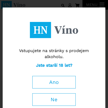
MENU
Château d’Agassac
Vstupujete na stránky s prodejem
alkoholu.
Château d’Agassac
Jste starší 18 let?
Château Pomies-Agassac 2020
Ano
0,75 l
480
Kč
−
+
Ne
s DPH