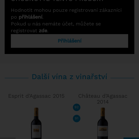
Hodnotit mohou pouze registrovaní zákazníci
po
přihlášení
.
Pokud u nás nemáte účet, můžete se
registrovat
zde
.
Přihlášení
Další vína z vinařství
Esprit d'Agassac 2015
Château d’Agassac
2014
92
/ 100
JAMES SUCKLING
91
/ 100
WINE ENTHUSIAST