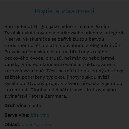
Popis a vlastnosti
Raritní Pinot Grigio, jako jedno z mála v Jižním
Tyrolsku vinifikované v barikových sudech v kategorii
Riserva. Ve skleničce se zářivě žlutou barvou
s odstínem bílého zlata a půvabnou a elegantní vůní.
Po zakroužení skleničkou ucítíte tóny zralého
peckového ovoce, citrusů, heřmánku nebo jemné
vanilky. V ústech koncentrované, strukturované a
zároveň vyvážené. Těšit se můžete na jemný chuťový
zážitek podtržený typickou jihotyrolskou svěží
kyselinou. Ovocný projev v závěru přechází v jemnou
kořenitost. Dlouhý a delikátní závěr. Kultovní víno
z vinařství Petera Zemmera.
Druh vína:
suché
Barva vína:
bílé víno
Oblast:
Jižní Tyrolsko