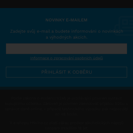
NOVINKY E-MAILEM
Zadejte svůj e-mail a budete informováni o novinkách
a výhodných akcích.
Informace o zpracování osobních údajů
Podle zákona o evidenci tržeb je prodávající povinen vystavit
kupujícímu účtenku. Zároveň je povinen zaevidovat přijatou tržbu u
správce daně online, v případě technického výpadku pak nejpozději
do 48 hodin.
V e-shopu HNvíno.cz platí zákaz prodeje alkoholických nápojů
osobám mladším 18 let.