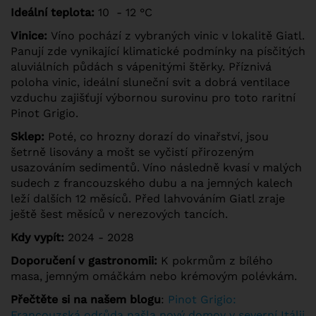
Ideální teplota:
10 - 12 °C
Vinice:
Víno pochází z vybraných vinic v lokalitě Giatl.
Panují zde vynikající klimatické podmínky na písčitých
aluviálních půdách s vápenitými štěrky. Příznivá
poloha vinic, ideální sluneční svit a dobrá ventilace
vzduchu zajišťují výbornou surovinu pro toto raritní
Pinot Grigio.
Sklep:
Poté, co hrozny dorazí do vinařství, jsou
šetrně lisovány a mošt se vyčistí přirozeným
usazováním sedimentů. Víno následně kvasí v malých
sudech z francouzského dubu a na jemných kalech
leží dalších 12 měsíců. Před lahvováním Giatl zraje
ještě šest měsíců v nerezových tancích.
Kdy vypít:
2024 - 2028
Doporučení v gastronomii:
K pokrmům z bílého
masa, jemným omáčkám nebo krémovým polévkám.
Přečtěte si na našem blogu
:
Pinot Grigio:
Francouzská odrůda našla nový domov v severní Itálii