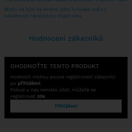
Místo na lyže za vínem! Jižní Tyrolsko má co
nabídnout náročnému znalci vína
Hodnocení zákazníků
OHODNOŤTE TENTO PRODUKT
Hodnotit mohou pouze registrovaní zákazníci
po
přihlášení
.
Pokud u nás nemáte účet, můžete se
registrovat
zde
.
Přihlášení