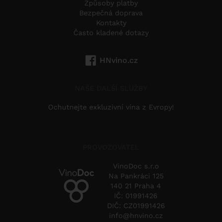
Způsoby platby
Bezpečná doprava
Kontakty
Často kladené dotazy
HNvino.cz
NAŠE DALŠÍ SLUŽBY
Ochutnejte exkluzivní vína z Evropy!
PROVOZOVATEL
VinoDoc s.r.o
Na Pankráci 125
140 21 Praha 4
IČ: 01991426
DIČ: CZ01991426
info@hnvino.cz