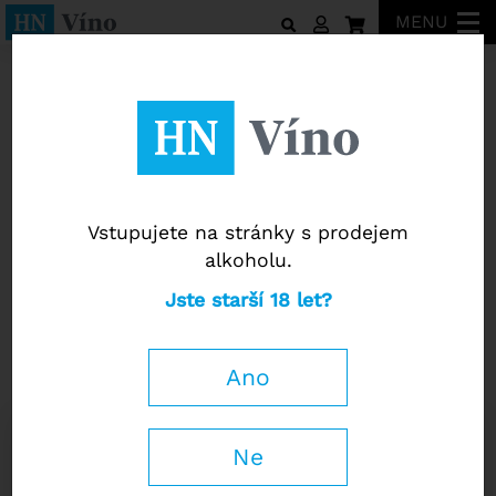
MENU
Peter Zemmer
Vstupujete na stránky s prodejem
alkoholu.
Peter Zemmer
Jste starší 18 let?
Alto Adige Pinot Grigio Riserva
DOC 2022
Ano
Decanter
92 / 100
0,75 l
Ne
790
Kč