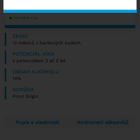
−
+
s DPH
SKLADEM 5 KS
ZRÁNÍ
12 měsíců v barikových sudech
POTENCIÁL VÍNA
s potenciálem 2 až 5 let
OBSAH ALKOHOLU
14%
ODRŮDA
Pinot Grigio
Popis a vlastnosti
Hodnocení zákazníků